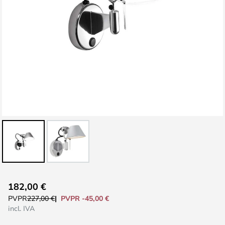
Saltar
182,00 €
al
PVPR -45,00 €
PVPR
227,00 €
comienzo
incl. IVA
de