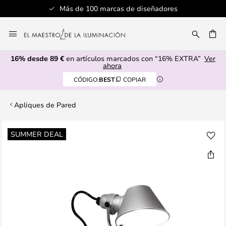
Más de 100 marcas de diseñadores
Ir
al
CAR
contenido
16% desde 89 €
en artículos marcados con “16% EXTRA”
Ver
ahora
CÓDIGO:
BEST
COPIAR
Apliques de Pared
Saltar
SUMMER DEAL
al
final
de
la
galería
de
imágenes