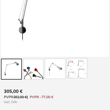
Saltar
305,00 €
al
PVPR -77,00 €
PVPR
382,00 €
comienzo
incl. IVA
de