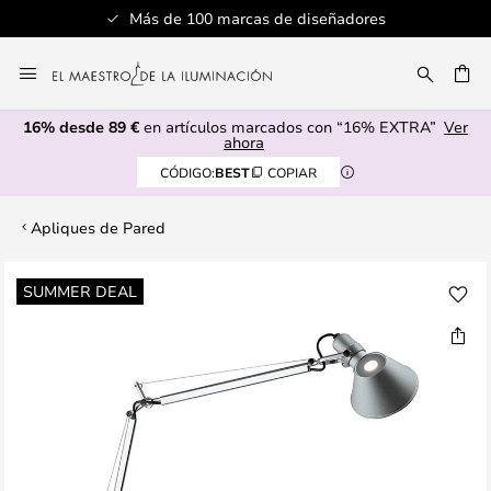
Más de 100 marcas de diseñadores
Ir
al
CAR
contenido
16% desde 89 €
en artículos marcados con “16% EXTRA”
Ver
ahora
CÓDIGO:
BEST
COPIAR
Apliques de Pared
Saltar
SUMMER DEAL
al
final
de
la
galería
de
imágenes