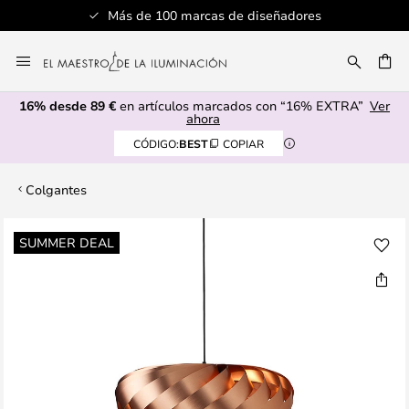
Más de 100 marcas de diseñadores
Ir
al
CAR
contenido
16% desde 89 €
en artículos marcados con “16% EXTRA”
Ver
ahora
CÓDIGO:
BEST
COPIAR
Colgantes
Saltar
SUMMER DEAL
al
final
de
la
galería
de
imágenes