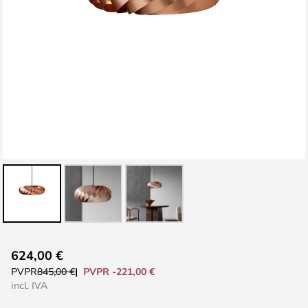
Saltar
624,00 €
al
PVPR -221,00 €
PVPR
845,00 €
comienzo
incl. IVA
de