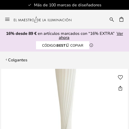
Más de 100 marcas de diseñadores
Ir
al
CAR
contenido
16% desde 89 €
en artículos marcados con “16% EXTRA”
Ver
ahora
CÓDIGO:
BEST
COPIAR
Colgantes
Saltar
al
final
de
la
galería
de
imágenes