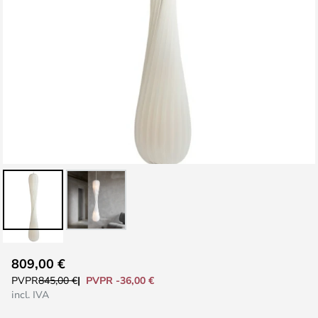
Saltar
809,00 €
al
PVPR -36,00 €
PVPR
845,00 €
comienzo
incl. IVA
de