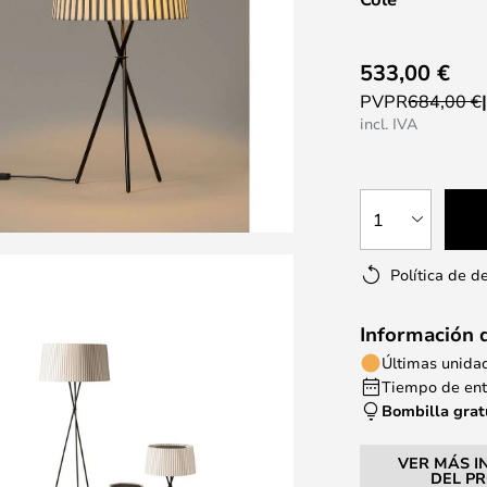
533,00 €
PVPR
684,00 €
incl. IVA
1
Política de d
Información 
Últimas unida
Tiempo de entr
Bombilla grat
VER MÁS I
DEL P