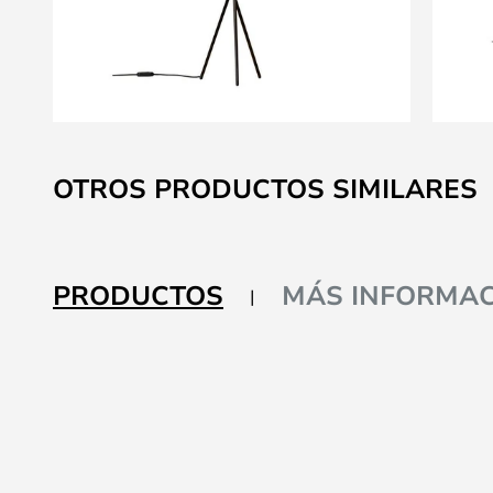
Saltar
al
OTROS PRODUCTOS SIMILARES
comienzo
de
la
galería
PRODUCTOS
MÁS INFORMAC
de
imágenes