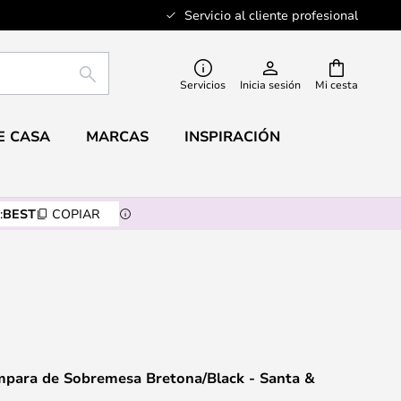
Servicio al cliente profesional
BUSCAR
Servicios
Inicia sesión
Mi cesta
E CASA
MARCAS
INSPIRACIÓN
:
BEST
COPIAR
mpara de Sobremesa Bretona/Black - Santa &