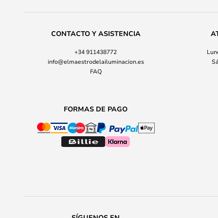
CONTACTO Y ASISTENCIA
A
+34 911438772
Lune
info@elmaestrodelailuminacion.es
Sá
FAQ
FORMAS DE PAGO
SÍGUENOS EN