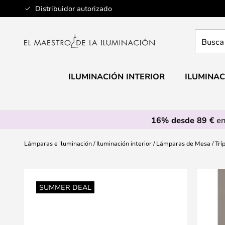
Ir
Distribuidor autorizado
al
contenido
Busca
aquí
tu
lámpar
ILUMINACIÓN INTERIOR
ILUMINAC
16% desde 89 €
en
Lámparas e iluminación
Iluminación interior
Lámparas de Mesa
Trí
Saltar
al
SUMMER DEAL
final
de