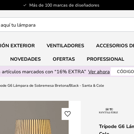
Más de 100 marcas de diseñadores
a
IÓN EXTERIOR
VENTILADORES
ACCESORIOS D
NOVEDADES
OFERTAS
PROFESSIONAL
 artículos marcados con “16% EXTRA”
Ver ahora
CÓDIGO
pode G6 Lámpara de Sobremesa Bretona/Black - Santa & Cole
Trípode G6 Lá
Cole