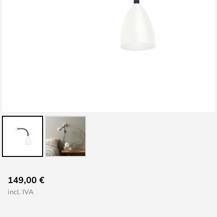
Saltar
149,00 €
al
incl. IVA
comienzo
de