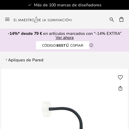
Más de 100 marcas de diseñadores
Ir
al
CAR
contenido
-14%* desde 79 €
en artículos marcados con “-14% EXTRA”
Ver ahora
CÓDIGO:
BEST
COPIAR
Apliques de Pared
Saltar
al
final
de
la
galería
de
imágenes