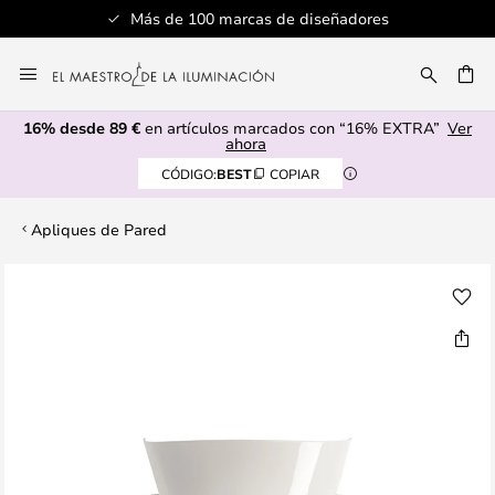
Más de 100 marcas de diseñadores
Ir
al
CAR
contenido
16% desde 89 €
en artículos marcados con “16% EXTRA”
Ver
ahora
CÓDIGO:
BEST
COPIAR
Apliques de Pared
Saltar
al
final
de
la
galería
de
imágenes