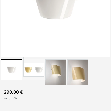
Saltar
290,00 €
al
incl. IVA
comienzo
de