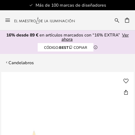
Más de 100 marcas de diseñadores
Ir
al
CAR
contenido
16% desde 89 €
en artículos marcados con “16% EXTRA”
Ver
ahora
CÓDIGO:
BEST
COPIAR
Candelabros
Saltar
al
final
de
la
galería
de
imágenes