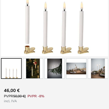
Saltar
46,00 €
al
PVPR -8%
PVPR
50,00 €
comienzo
incl. IVA
de