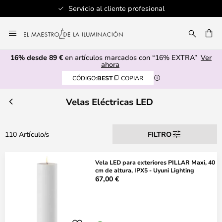
Servicio al cliente profesional
Ir
al
CAR
contenido
16% desde 89 €
en artículos marcados con “16% EXTRA”
Ver
ahora
CÓDIGO:
BEST
COPIAR
Velas Eléctricas LED
110 Artículo/s
FILTRO
Vela LED para exteriores PILLAR Maxi, 40
cm de altura, IPX5 - Uyuni Lighting
67,00 €