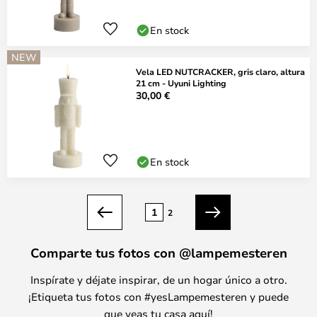
En stock
NEW
Vela LED NUTCRACKER, gris claro, altura
21 cm - Uyuni Lighting
30,00 €
En stock
Página
1
2
Anterior
Siguiente
Comparte tus fotos con @lampemesteren
Inspírate y déjate inspirar, de un hogar único a otro.
¡Etiqueta tus fotos con #yesLampemesteren y puede
que veas tu casa aquí!