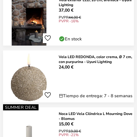
Lighting
37,00 €
PVPR
44,00 €
PVPR -16%
En stock
Vela LED REDONDA, color crema, Ø 7 cm,
con purpurina - Uyuni Lighting
24,00 €
Tiempo de entrega: 7 - 8 semanas
SUMMER DEAL
Noca LED Vela Cilíndrica L Mourning Dove
- Blomus
15,00 €
PVPR
19,00 €
PVPR -21%