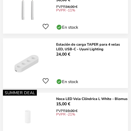
PVPR
34,00 €
PVPR -11%
En stock
Estación de carga TAPER para 4 velas
LED, USB-C - Uyuni Lighting
24,00 €
En stock
SUMMER DEAL
Noca LED Vela Cilíndrica L White - Blomus
15,00 €
PVPR
19,00 €
PVPR -21%