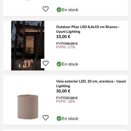
En stock
Outdoor Pilar LED 8,4x15 cm Blanco -
Uyuni Lighting
33,00 €
PVPR
40,00 €
PVPR -17%
En stock
Vela exterior LED, 10 cm, arenisca - Uyuni
Lighting
30,00 €
PVPR
37,00 €
PVPR -19%
En stock