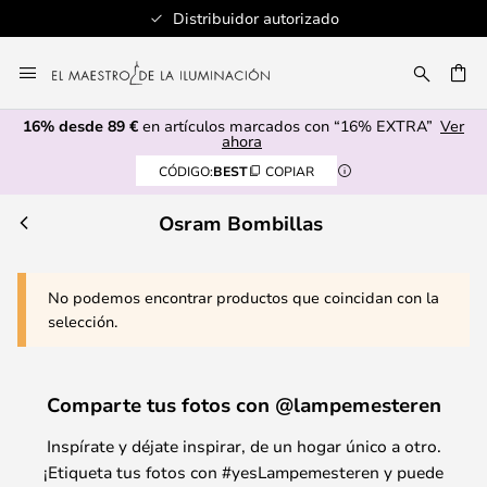
Distribuidor autorizado
Ir
al
CAR
contenido
16% desde 89 €
en artículos marcados con “16% EXTRA”
Ver
ahora
CÓDIGO:
BEST
COPIAR
Osram Bombillas
No podemos encontrar productos que coincidan con la
selección.
Comparte tus fotos con @lampemesteren
Inspírate y déjate inspirar, de un hogar único a otro.
¡Etiqueta tus fotos con #yesLampemesteren y puede