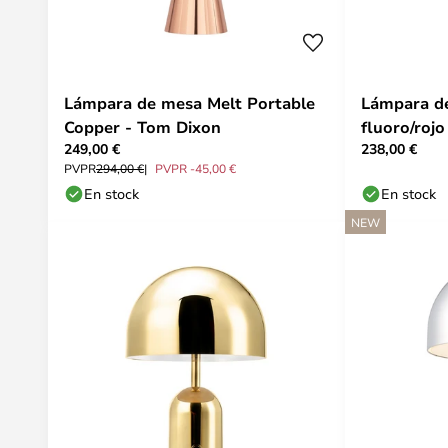
Lámpara de mesa Melt Portable
Lámpara d
Copper - Tom Dixon
fluoro/roj
249,00 €
238,00 €
Dixon
PVPR
294,00 €
PVPR -45,00 €
En stock
En stock
NEW