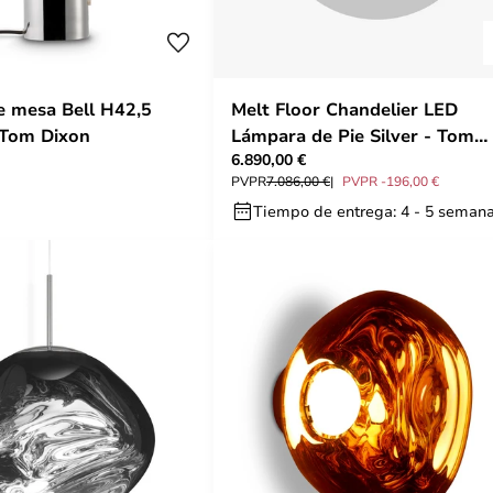
 mesa Bell H42,5
Melt Floor Chandelier LED
 Tom Dixon
Lámpara de Pie Silver - Tom
6.890,00 €
Dixon
PVPR
7.086,00 €
PVPR -196,00 €
Tiempo de entrega: 4 - 5 seman