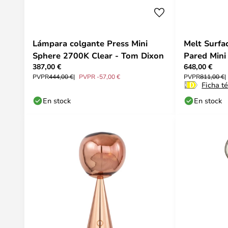
Lámpara colgante Press Mini
Melt Surfa
Sphere 2700K Clear - Tom Dixon
Pared Mini
387,00 €
648,00 €
PVPR
444,00 €
PVPR -57,00 €
PVPR
811,00 €
Ficha t
En stock
En stock