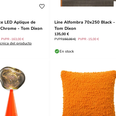
ce LED Aplique de
Line Alfombra 70x250 Black -
 Chrome - Tom Dixon
Tom Dixon
135,00 €
PVPR -163,00 €
PVPR
150,00 €
PVPR -15,00 €
écnica del producto
En stock