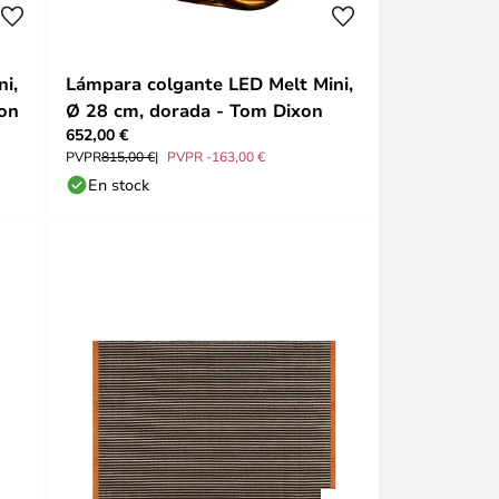
i,
Lámpara colgante LED Melt Mini,
on
Ø 28 cm, dorada - Tom Dixon
652,00 €
PVPR
815,00 €
PVPR -163,00 €
En stock