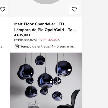
Melt Floor Chandelier LED
Lámpara de Pie Opal/Gold - Tom
4.635,00 €
Dixon
PVPR
4.944,00 €
PVPR -309,00 €
as
Tiempo de entrega: 4 - 5 semanas