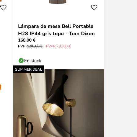
Lámpara de mesa Bell Portable
H28 IP44 gris topo - Tom Dixon
168,00 €
PVPR
198,00 €
PVPR -30,00 €
En stock
SUMMER DEAL