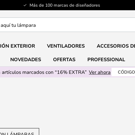
Más de 100 marcas de diseñadores
a
IÓN EXTERIOR
VENTILADORES
ACCESORIOS D
NOVEDADES
OFERTAS
PROFESSIONAL
 artículos marcados con “16% EXTRA”
Ver ahora
CÓDIGO
ON LÁMPARAS