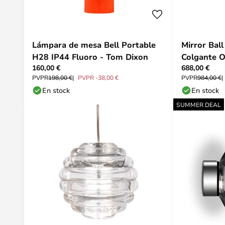
Lámpara de mesa Bell Portable
Mirror Bal
H28 IP44 Fluoro - Tom Dixon
Colgante O
160,00 €
688,00 €
PVPR
198,00 €
PVPR -38,00 €
PVPR
984,00 €
En stock
En stock
SUMMER DEAL