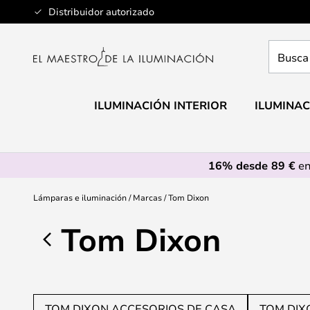
Ir
Distribuidor autorizado
al
contenido
Busca
aquí
tu
lámpar
ILUMINACIÓN INTERIOR
ILUMINAC
16% desde 89 €
en
Lámparas e iluminación
Marcas
Tom Dixon
Tom Dixon
TOM DIXON ACCESORIOS DE CASA
TOM DIX