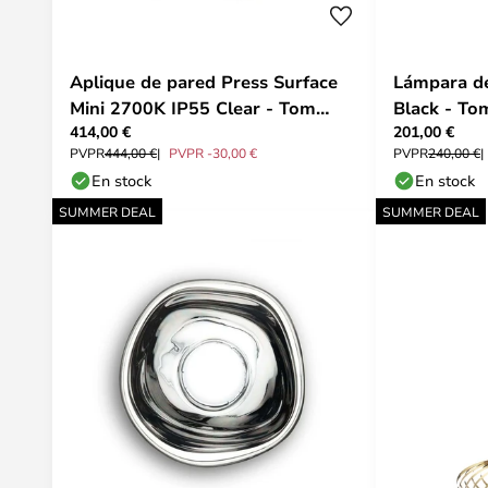
Aplique de pared Press Surface
Lámpara de
Mini 2700K IP55 Clear - Tom
Black - To
414,00 €
201,00 €
Dixon
PVPR
444,00 €
PVPR -30,00 €
PVPR
240,00 €
En stock
En stock
SUMMER DEAL
SUMMER DEAL