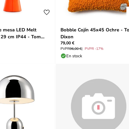
e mesa LED Melt
Bobble Cojín 45x45 Ochre - T
o 29 cm IP44 - Tom
Dixon
79,00 €
PVPR
96,00 €
PVPR -17%
En stock