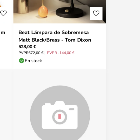
om
Beat Lámpara de Sobremesa
Matt Black/Brass - Tom Dixon
528,00 €
PVPR
672,00 €
PVPR -144,00 €
En stock