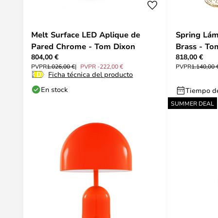
Melt Surface LED Aplique de
Spring Lám
Pared Chrome - Tom Dixon
Brass - To
804,00 €
818,00 €
PVPR
1.026,00 €
PVPR -222,00 €
PVPR
1.140,00 
Ficha técnica del producto
En stock
Tiempo de
SUMMER DEAL