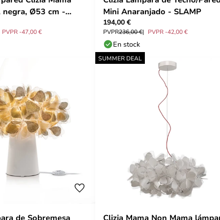
 negra, Ø53 cm -
Mini Anaranjado - SLAMP
194,00 €
PVPR -47,00 €
PVPR
236,00 €
PVPR -42,00 €
En stock
SUMMER DEAL
para de Sobremesa
Clizia Mama Non Mama lámpa