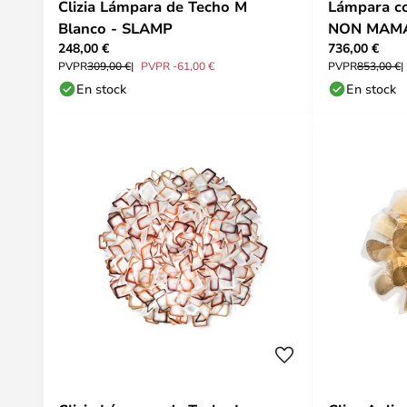
Clizia Lámpara de Techo M
Lámpara c
Blanco - SLAMP
NON MAMA,
248,00 €
736,00 €
Slamp
PVPR
309,00 €
PVPR -61,00 €
PVPR
853,00 €
En stock
En stock