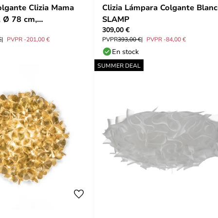
lgante Clizia Mama
Clizia Lámpara Colgante Blanc
 Ø 78 cm,
SLAMP
309,00 €
nsparente - Slamp
€
PVPR -201,00 €
PVPR
393,00 €
PVPR -84,00 €
En stock
SUMMER DEAL