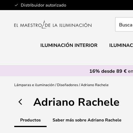
Ir
Distribuidor autorizado
al
contenido
Busca
aquí
tu
lámpar
ILUMINACIÓN INTERIOR
ILUMINAC
16% desde 89 €
en
Lámparas e iluminación
Diseñadores
Adriano Rachele
Adriano Rachele
Productos
Saber más sobre Adriano Rachele