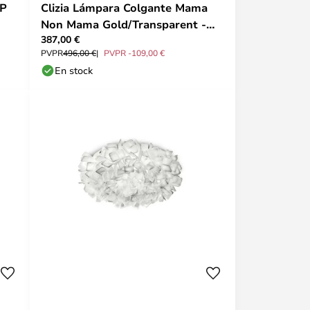
MP
Clizia Lámpara Colgante Mama
Non Mama Gold/Transparent -
387,00 €
Slamp
PVPR
496,00 €
PVPR -109,00 €
En stock