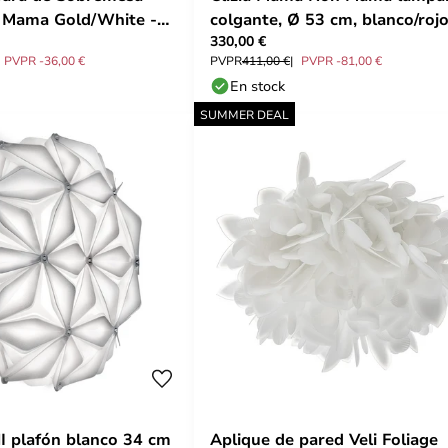
Mama Gold/White -
colgante, Ø 53 cm, blanco/rojo
330,00 €
Slamp
PVPR -36,00 €
PVPR
411,00 €
PVPR -81,00 €
En stock
SUMMER DEAL
I plafón blanco 34 cm
Aplique de pared Veli Foliage