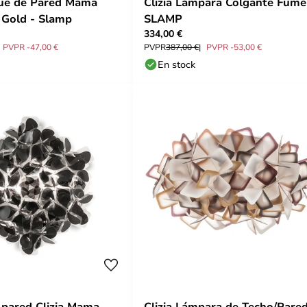
que de Pared Mama
Clizia Lámpara Colgante Fumé
Gold - Slamp
SLAMP
334,00 €
PVPR -47,00 €
PVPR
387,00 €
PVPR -53,00 €
En stock
 pared Clizia Mama
Clizia Lámpara de Techo/Pare