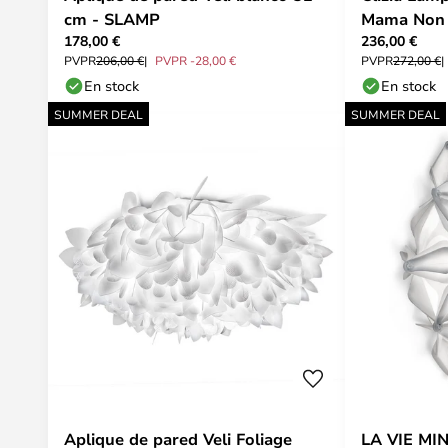
cm - SLAMP
Mama Non 
178,00 €
236,00 €
Slamp
PVPR
206,00 €
PVPR -28,00 €
PVPR
272,00 €
En stock
En stock
SUMMER DEAL
SUMMER DEAL
Aplique de pared Veli Foliage
LA VIE MIN