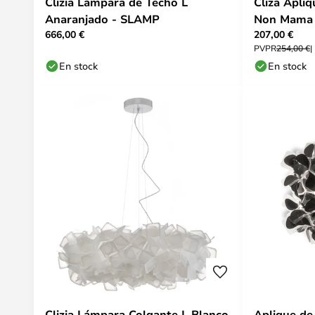
Clizia Lámpara de Techo L
Cliza Apli
Anaranjado - SLAMP
Non Mama 
666,00 €
207,00 €
PVPR
254,00 €
En stock
En stock
Clizia Lámpara Colgante L Blanco
Aplique de