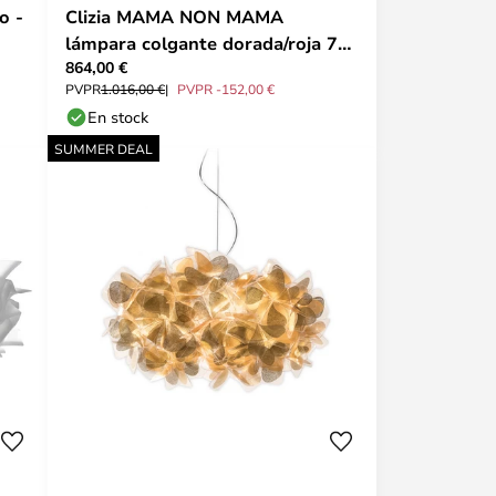
o -
Clizia MAMA NON MAMA
lámpara colgante dorada/roja 78
864,00 €
cm - SLAMP
PVPR
1.016,00 €
PVPR -152,00 €
En stock
SUMMER DEAL