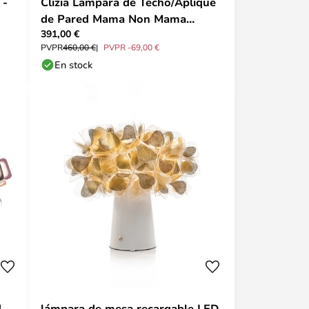
 -
Clizia Lámpara de Techo/Aplique
de Pared Mama Non Mama
391,00 €
Medium Gold - Slamp
PVPR
460,00 €
PVPR -69,00 €
En stock
d
lámpara de mesa recargable LED