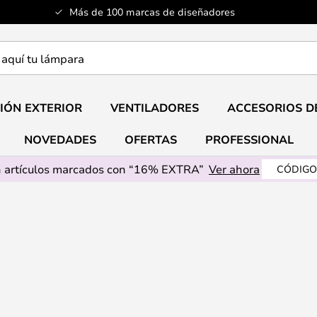
Más de 100 marcas de diseñadores
a
IÓN EXTERIOR
VENTILADORES
ACCESORIOS D
NOVEDADES
OFERTAS
PROFESSIONAL
 artículos marcados con “16% EXTRA”
Ver ahora
CÓDIGO