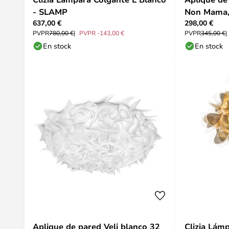
- SLAMP
Non Mama,
637,00 €
298,00 €
Slamp
PVPR
780,00 €
PVPR -143,00 €
PVPR
345,00 €
En stock
En stock
Aplique de pared Veli blanco 32
Clizia Lám