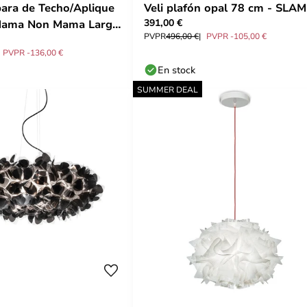
para de Techo/Aplique
Veli plafón opal 78 cm - SLA
391,00 €
Mama Non Mama Large
PVPR
496,00 €
PVPR -105,00 €
mp
PVPR -136,00 €
En stock
SUMMER DEAL