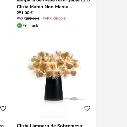
Clizia Mama Non Mama
251,00 €
dorada/blanca - Slamp
PVPR
290,00 €
PVPR -39,00 €
En stock
ra
Clizia Lámpara de Sobremesa