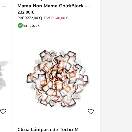
 -
Mama Non Mama Gold/Black -
232,00 €
Slamp
PVPR
272,00 €
PVPR -40,00 €
En stock
Clizia Lámpara de Techo M