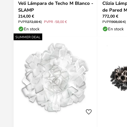
Veli Lámpara de Techo M Blanco -
Clizia Lám
SLAMP
de Pared 
214,00 €
772,00 €
Gold - Sla
PVPR
272,00 €
PVPR -58,00 €
PVPR
908,00 €
En stock
En stock
SUMMER DEAL