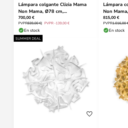
Lámpara colgante Clizia Mama
Lámpara co
Non Mama, Ø78 cm,
Non Mama,
700,00 €
815,00 €
blanco/transparente - Slamp
dorada/tra
PVPR
839,00 €
PVPR -139,00 €
PVPR
1.016,00 
En stock
En stock
SUMMER DEAL