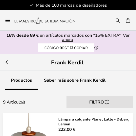
Más de 100 marcas de diseñadores
Ir
al
CAR
contenido
16% desde 89 €
en artículos marcados con “16% EXTRA”
Ver
ahora
CÓDIGO:
BEST
COPIAR
Frank Kerdil
Productos
Saber más sobre Frank Kerdil
9 Artículo/s
FILTRO
Lámpara colgante Planet Latte - Dyberg
Larsen
223,00 €