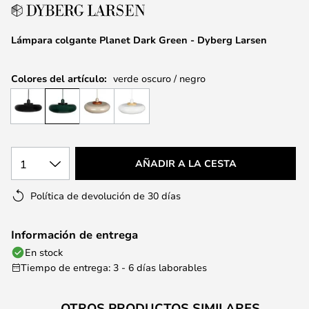
la
galería
de
Lámpara colgante Planet Dark Green - Dyberg Larsen
imágenes
Colores del artículo:
verde oscuro / negro
1
AÑADIR A LA CESTA
Política de devolución de 30 días
Información de entrega
En stock
Tiempo de entrega: 3 - 6 días laborables
OTROS PRODUCTOS SIMILARES