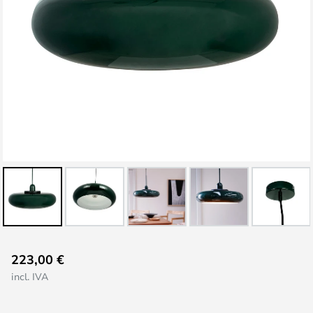
Saltar
223,00 €
al
incl. IVA
comienzo
de