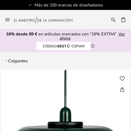
Más de 100 marcas de diseñadores
Ir
al
CAR
contenido
16% desde 89 €
en artículos marcados con “16% EXTRA”
Ver
ahora
CÓDIGO:
BEST
COPIAR
Colgantes
Saltar
al
final
de
la
galería
de
imágenes