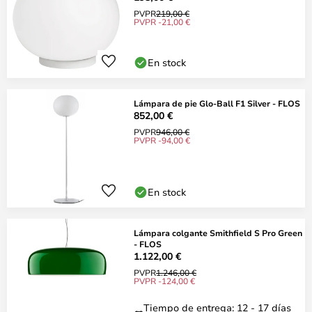
PVPR
219,00 €
PVPR -21,00 €
En stock
Lámpara de pie Glo-Ball F1 Silver - FLOS
852,00 €
PVPR
946,00 €
PVPR -94,00 €
En stock
Lámpara colgante Smithfield S Pro Green
- FLOS
1.122,00 €
PVPR
1.246,00 €
PVPR -124,00 €
Tiempo de entrega: 12 - 17 días