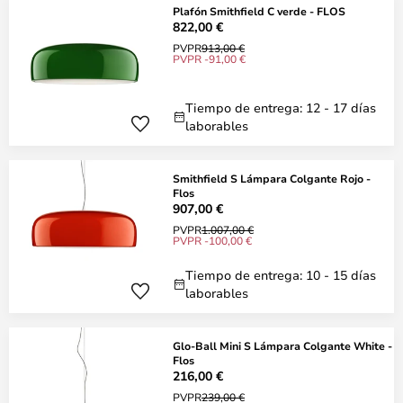
Plafón Smithfield C verde - FLOS
822,00 €
PVPR
913,00 €
PVPR -91,00 €
Tiempo de entrega: 12 - 17 días
laborables
Smithfield S Lámpara Colgante Rojo -
Flos
907,00 €
PVPR
1.007,00 €
PVPR -100,00 €
Tiempo de entrega: 10 - 15 días
laborables
Glo-Ball Mini S Lámpara Colgante White -
Flos
216,00 €
PVPR
239,00 €