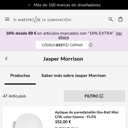
Más de 100 marcas de diseñadores
Ir
al
CAR
contenido
16% desde 89 €
en artículos marcados con “16% EXTRA”
Ver
ahora
CÓDIGO:
BEST
COPIAR
Jasper Morrison
Productos
Saber más sobre Jasper Morrison
47 Artículo/s
FILTRO
Aplique de pared/plafón Glo-Ball Mini
C/W, color blanco - FLOS
152,00 €