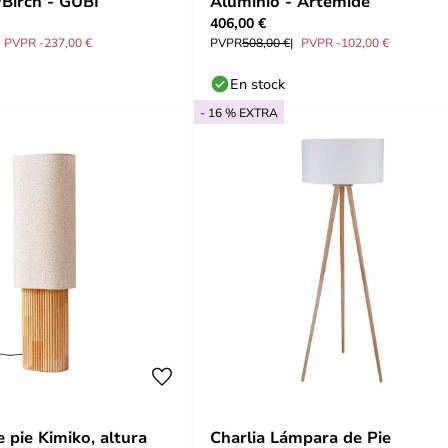
Birch - GUBI
Aluminio - Artemide
406,00 €
PVPR -237,00 €
PVPR
508,00 €
PVPR -102,00 €
En stock
- 16 % EXTRA
 pie Kimiko, altura
Charlia Lámpara de Pie