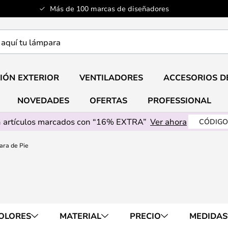
Más de 100 marcas de diseñadores
a
IÓN EXTERIOR
VENTILADORES
ACCESORIOS D
NOVEDADES
OFERTAS
PROFESSIONAL
 artículos marcados con “16% EXTRA”
Ver ahora
CÓDIGO
ra de Pie
OLORES
MATERIAL
PRECIO
MEDIDAS