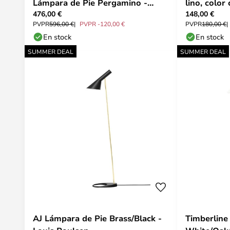
Lámpara de Pie Pergamino -
lino, color
476,00 €
148,00 €
Artemide
PVPR
596,00 €
PVPR -120,00 €
PVPR
180,00 €
En stock
En stock
SUMMER DEAL
SUMMER DEAL
AJ Lámpara de Pie Brass/Black -
Timberline