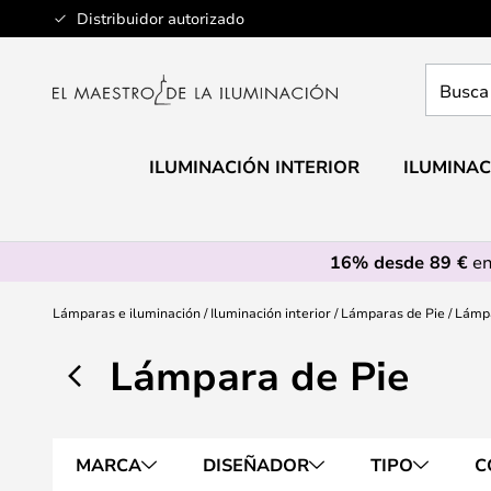
Ir
Distribuidor autorizado
al
contenido
Busca
aquí
tu
lámpar
ILUMINACIÓN INTERIOR
ILUMINAC
16% desde 89 €
en
Lámparas e iluminación
Iluminación interior
Lámparas de Pie
Lámpa
Lámpara de Pie
MARCA
DISEÑADOR
TIPO
C