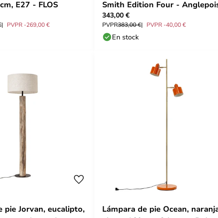
 cm, E27 - FLOS
Smith Edition Four - Anglepoi
343,00 €
€
PVPR -269,00 €
PVPR
383,00 €
PVPR -40,00 €
En stock
pie Jorvan, eucalipto,
Lámpara de pie Ocean, naranja