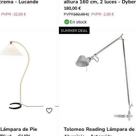
 crema - Lucande
altura 160 cm, 2 luces - Dybe
180,00 €
Larsen
PVPR -32,00 €
PVPR
182,00 €
PVPR -2,00 €
En stock
SUMMER DEAL
 Lámpara de Pie
Tolomeo Reading Lámpara de 