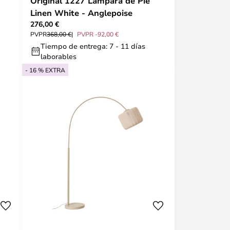
Original 1227 Lámpara de Pie
Linen White - Anglepoise
276,00 €
PVPR
368,00 €
PVPR -92,00 €
Tiempo de entrega: 7 - 11 días
laborables
- 16 % EXTRA