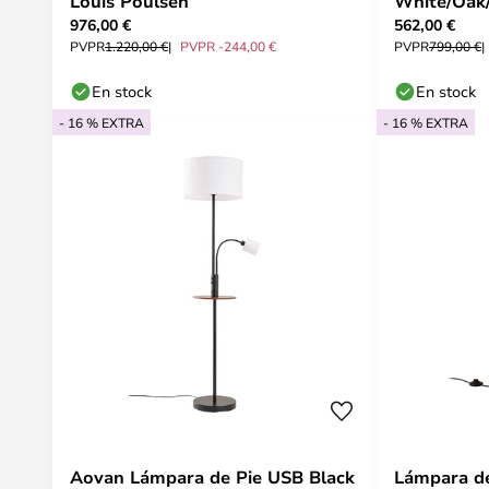
Louis Poulsen
White/Oak/
976,00 €
562,00 €
PVPR
1.220,00 €
PVPR -244,00 €
PVPR
799,00 €
En stock
En stock
- 16 % EXTRA
- 16 % EXTRA
Aovan Lámpara de Pie USB Black
Lámpara de