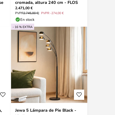
se
cromada, altura 240 cm - FLOS
2.471,00 €
PVPR
2.745,00 €
PVPR -274,00 €
En stock
- 16 % EXTRA
,
Jewa 5 Lámpara de Pie Black -