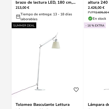
brazo de lectura LED, 180 cm,
altura 240
213,00 €
2.426,00 €
color titanio, metal,
PVPR
2.695,00 
Tiempo de entrega: 13 - 18 días
En stock
laborables
SUMMER DEAL
- 16 % EXTRA
Tolomeo Basculante Lettura
Lámpara de 