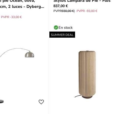
 pie Ocean, oliva,
Stylos Lámpara de Pie - Flos
837,00 €
 cm, 2 luces - Dyberg
PVPR
930,00 €
PVPR -93,00 €
PVPR -33,00 €
En stock
SUMMER DEAL