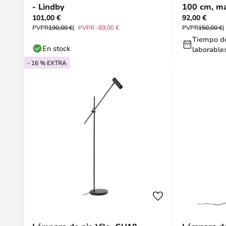
- Lindby
100 cm, mad
101,00 €
92,00 €
Lindby
PVPR
190,00 €
PVPR -89,00 €
PVPR
150,00 €
Tiempo de
En stock
laborable
- 16 % EXTRA