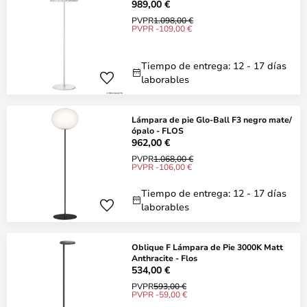
989,00 €
PVPR
1.098,00 €
PVPR -109,00 €
Tiempo de entrega: 12 - 17 días
laborables
Lámpara de pie Glo-Ball F3 negro mate/
ópalo - FLOS
962,00 €
PVPR
1.068,00 €
PVPR -106,00 €
Tiempo de entrega: 12 - 17 días
laborables
Oblique F Lámpara de Pie 3000K Matt
Anthracite - Flos
534,00 €
PVPR
593,00 €
PVPR -59,00 €