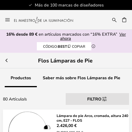
Más de 100 marcas de diseñadores
Ir
al
CAR
contenido
16% desde 89 €
en artículos marcados con “16% EXTRA”
Ver
ahora
CÓDIGO:
BEST
COPIAR
Flos Lámparas de Pie
Productos
Saber más sobre Flos Lámparas de Pie
80 Artículo/s
FILTRO
Lámpara de pie Arco, cromada, altura 240
cm, E27 - FLOS
2.426,00 €