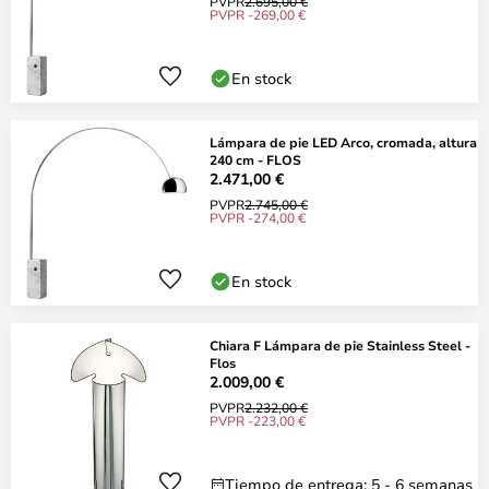
PVPR
2.695,00 €
PVPR -269,00 €
En stock
Lámpara de pie LED Arco, cromada, altura
240 cm - FLOS
2.471,00 €
PVPR
2.745,00 €
PVPR -274,00 €
En stock
Chiara F Lámpara de pie Stainless Steel -
Flos
2.009,00 €
PVPR
2.232,00 €
PVPR -223,00 €
Tiempo de entrega: 5 - 6 semanas