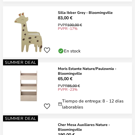
Silla Ibber Grey - Bloomingville
83,00 €
PVPR
100,00 €
PVPR -17%
En stock
SUMMER DEAL
Moris Estante Nature/Paulownia -
Bloomingville
65,00 €
PVPR
85,00 €
PVPR -23%
Tiempo de entrega: 8 - 12 días
laborables
SUMMER DEAL
Cher Mesa Auxiliares Nature -
Bloomingville
190,00 €