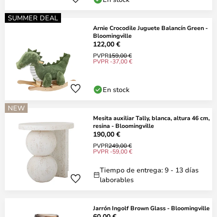
SUMMER DEAL
Arnie Crocodile Juguete Balancín Green -
Bloomingville
122,00 €
PVPR
159,00 €
PVPR -37,00 €
En stock
NEW
Mesita auxiliar Tally, blanca, altura 46 cm,
resina - Bloomingville
190,00 €
PVPR
249,00 €
PVPR -59,00 €
Tiempo de entrega: 9 - 13 días
laborables
Jarrón Ingolf Brown Glass - Bloomingville
60,00 €