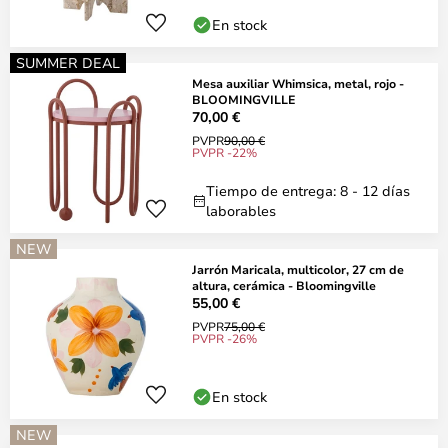
En stock
SUMMER DEAL
Mesa auxiliar Whimsica, metal, rojo -
BLOOMINGVILLE
70,00 €
PVPR
90,00 €
PVPR -22%
Tiempo de entrega: 8 - 12 días
laborables
NEW
Jarrón Maricala, multicolor, 27 cm de
altura, cerámica - Bloomingville
55,00 €
PVPR
75,00 €
PVPR -26%
En stock
NEW