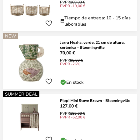
PVPR
109,00 €
PVPR -19,00 €
Tiempo de entrega: 10 - 15 días
laborables
NEW
Jarra Hezha, verde, 21 cm de altura,
cerámica - Bloomingville
70,00 €
PVPR
95,00 €
PVPR -26%
En stock
SUMMER DEAL
Pippi Mini Stove Brown - Bloomingville
127,00 €
PVPR
189,00 €
PVPR -62,00 €