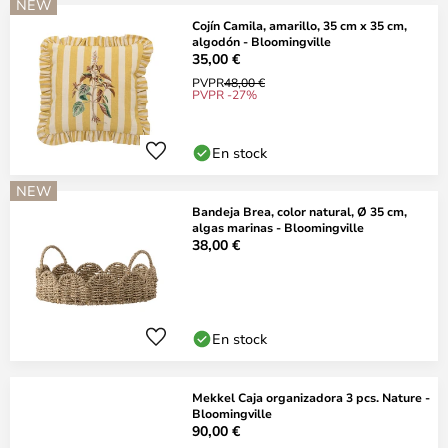
NEW
Cojín Camila, amarillo, 35 cm x 35 cm,
algodón - Bloomingville
35,00 €
PVPR
48,00 €
PVPR -27%
En stock
NEW
Bandeja Brea, color natural, Ø 35 cm,
algas marinas - Bloomingville
38,00 €
En stock
Mekkel Caja organizadora 3 pcs. Nature -
Bloomingville
90,00 €