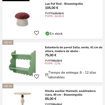
Lue Puf Red - Bloomingville
105,00 €
PVPR
139,00 €
PVPR -34,00 €
En stock
NEW
Estantería de pared Salla, verde, 41 cm de
altura, madera de abeto -
75,00 €
PVPR
95,00 €
PVPR -21%
Tiempo de entrega: 8 - 12 días
laborables
NEW
Mesita auxiliar Mannelli, azul/madera
clara, 49 cm - Bloomingville
65,00 €
PVPR
85,00 €