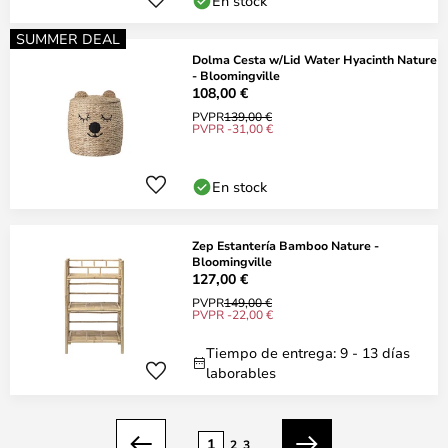
En stock
SUMMER DEAL
Dolma Cesta w/Lid Water Hyacinth Nature
- Bloomingville
108,00 €
PVPR
139,00 €
PVPR -31,00 €
En stock
Zep Estantería Bamboo Nature -
Bloomingville
127,00 €
PVPR
149,00 €
PVPR -22,00 €
Tiempo de entrega: 9 - 13 días
laborables
Página
1
2
3