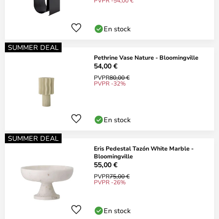
PVPR -54,00 €
En stock
SUMMER DEAL
Pethrine Vase Nature - Bloomingville
54,00 €
PVPR
80,00 €
PVPR -32%
En stock
SUMMER DEAL
Eris Pedestal Tazón White Marble -
Bloomingville
55,00 €
PVPR
75,00 €
PVPR -26%
En stock