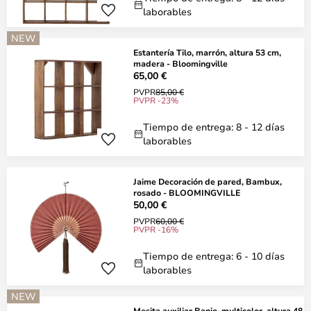
laborables
NEW
Estantería Tilo, marrón, altura 53 cm,
madera - Bloomingville
65,00 €
PVPR
85,00 €
PVPR -23%
Tiempo de entrega: 8 - 12 días
laborables
Jaime Decoración de pared, Bambux,
rosado - BLOOMINGVILLE
50,00 €
PVPR
60,00 €
PVPR -16%
Tiempo de entrega: 6 - 10 días
laborables
NEW
Mesita auxiliar Banjo, multicolor, altura 48