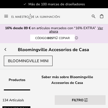
Servicio al cliente profesional
Ir
al
CAR
contenido
16% desde 89 €
en artículos marcados con “16% EXTRA”
Ver
ahora
CÓDIGO:
BEST
COPIAR
Bloomingville Accesorios de Casa
BLOOMINGVILLE MINI
Saber más sobre Bloomingville
Productos
Accesorios de Casa
134 Artículo/s
FILTRO