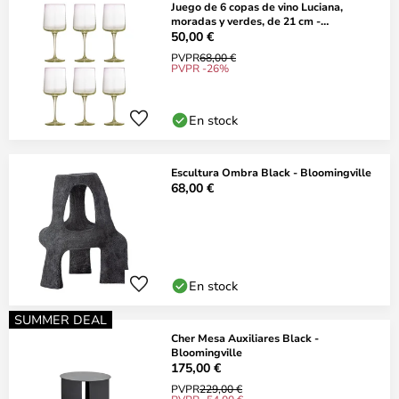
Juego de 6 copas de vino Luciana,
moradas y verdes, de 21 cm -
Bloomingville
50,00 €
PVPR
68,00 €
PVPR -26%
En stock
Escultura Ombra Black - Bloomingville
68,00 €
En stock
SUMMER DEAL
Cher Mesa Auxiliares Black -
Bloomingville
175,00 €
PVPR
229,00 €