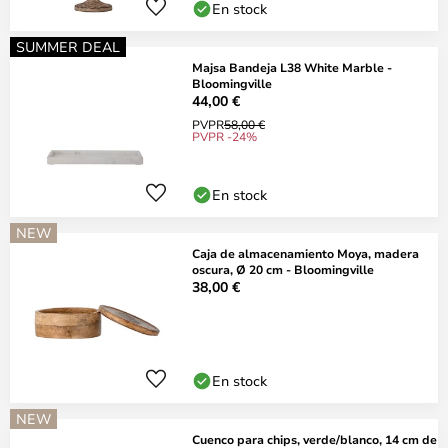
En stock
SUMMER DEAL
Majsa Bandeja L38 White Marble -
Bloomingville
44,00 €
PVPR
58,00 €
PVPR -24%
En stock
NEW
Caja de almacenamiento Moya, madera
oscura, Ø 20 cm - Bloomingville
38,00 €
En stock
NEW
Cuenco para chips, verde/blanco, 14 cm de