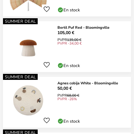
En stock
SUMMER DEAL
Bertil Puf Red - Bloomingville
105,00 €
PVPR
139,00 €
PVPR -34,00 €
En stock
SUMMER DEAL
Agnes cobija White - Bloomingville
50,00 €
PVPR
68,00 €
PVPR -26%
En stock
SUMMER DEAL