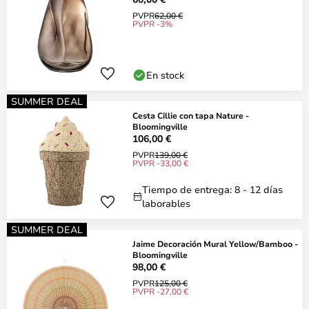
PVPR
62,00 €
PVPR -3%
En stock
SUMMER DEAL
Cesta Cillie con tapa Nature -
Bloomingville
106,00 €
PVPR
139,00 €
PVPR -33,00 €
Tiempo de entrega: 8 - 12 días
laborables
SUMMER DEAL
Jaime Decoración Mural Yellow/Bamboo -
Bloomingville
98,00 €
PVPR
125,00 €
PVPR -27,00 €