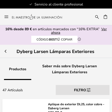
Servicio al cliente profesional
Ir
al
CAR
contenido
16% desde 89 €
en artículos marcados con “16% EXTRA”
Ver
ahora
CÓDIGO:
BEST
COPIAR
Dyberg Larsen Lámparas Exteriores
Saber más sobre Dyberg Larsen
Productos
Lámparas Exteriores
47 Artículo/s
FILTRO
Aplique de exterior DL25, color cobre -
Dyberg Larsen