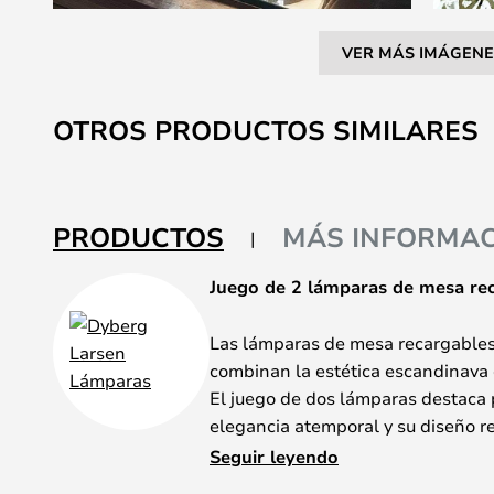
VER MÁS IMÁGENE
Saltar
al
OTROS PRODUCTOS SIMILARES
comienzo
de
la
galería
PRODUCTOS
MÁS INFORMAC
de
imágenes
Juego de 2 lámparas de mesa re
Las lámparas de mesa recargable
combinan la estética escandinava 
El juego de dos lámparas destaca p
elegancia atemporal y su diseño r
complementa con estilo tanto los
Seguir leyendo
clásicos.