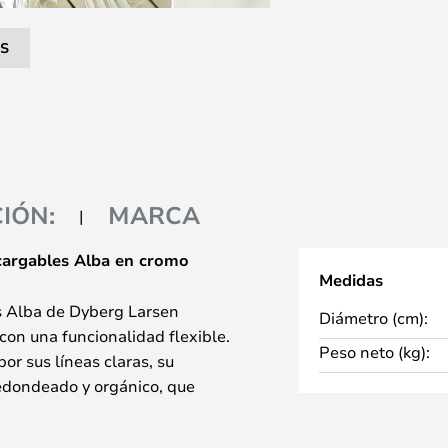
S
IÓN:
MARCA
cargables Alba en cromo
Medidas
s Alba de Dyberg Larsen
Diámetro (cm):
con una funcionalidad flexible.
Peso neto (kg):
or sus líneas claras, su
edondeado y orgánico, que
 espacios modernos como los