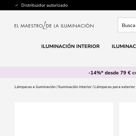
Ir
Distribuidor autorizado
al
contenido
Busca
aquí
tu
lámpar
ILUMINACIÓN INTERIOR
ILUMINAC
-14%* desde 79 €
en
Lámparas e iluminación
Iluminación interior
Lámparas para exterior
Saltar
al
final
de