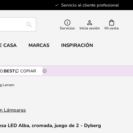
Servicio al cliente profesional
BUSCAR
Servicios
Inicia sesión
Mi cesta
E CASA
MARCAS
INSPIRACIÓN
O:
BEST
COPIAR
g Larsen
sa LED Alba, cromada, juego de 2 - Dyberg