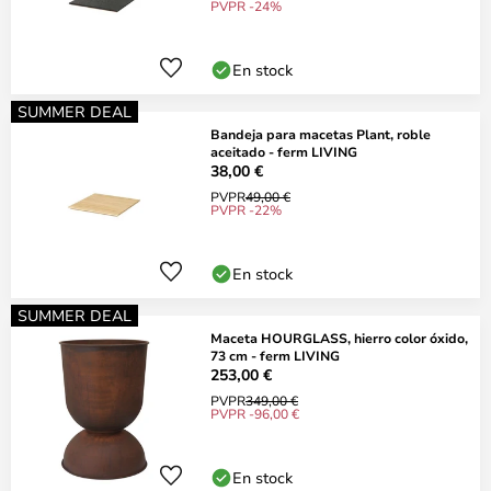
PVPR -24%
En stock
SUMMER DEAL
Bandeja para macetas Plant, roble
aceitado - ferm LIVING
38,00 €
PVPR
49,00 €
PVPR -22%
En stock
SUMMER DEAL
Maceta HOURGLASS, hierro color óxido,
73 cm - ferm LIVING
253,00 €
PVPR
349,00 €
PVPR -96,00 €
En stock