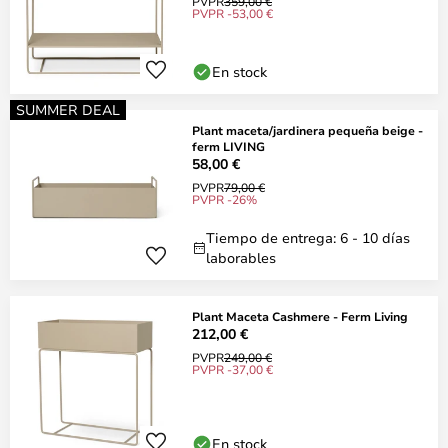
PVPR
359,00 €
PVPR -53,00 €
En stock
SUMMER DEAL
Plant maceta/jardinera pequeña beige -
ferm LIVING
58,00 €
PVPR
79,00 €
PVPR -26%
Tiempo de entrega: 6 - 10 días
laborables
Plant Maceta Cashmere - Ferm Living
212,00 €
PVPR
249,00 €
PVPR -37,00 €
En stock