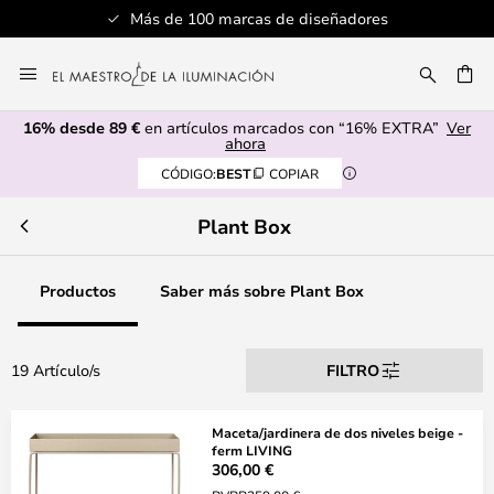
Más de 100 marcas de diseñadores
Ir
al
CAR
contenido
16% desde 89 €
en artículos marcados con “16% EXTRA”
Ver
ahora
CÓDIGO:
BEST
COPIAR
Plant Box
Productos
Saber más sobre Plant Box
19 Artículo/s
FILTRO
Maceta/jardinera de dos niveles beige -
ferm LIVING
306,00 €