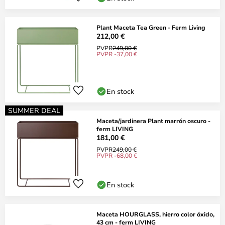
Plant Maceta Tea Green - Ferm Living
212,00 €
PVPR
249,00 €
PVPR -37,00 €
En stock
SUMMER DEAL
Maceta/jardinera Plant marrón oscuro -
ferm LIVING
181,00 €
PVPR
249,00 €
PVPR -68,00 €
En stock
Maceta HOURGLASS, hierro color óxido,
43 cm - ferm LIVING