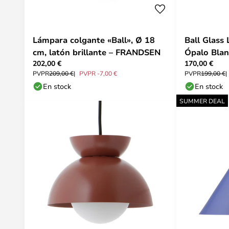
Lámpara colgante «Ball», Ø 18
Ball Glass
cm, latón brillante – FRANDSEN
Ópalo Blan
202,00 €
170,00 €
PVPR
209,00 €
PVPR -7,00 €
PVPR
199,00 €
En stock
En stock
SUMMER DEAL