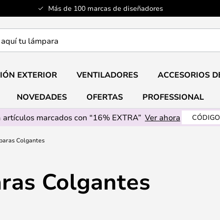
Más de 100 marcas de diseñadores
a
IÓN EXTERIOR
VENTILADORES
ACCESORIOS D
NOVEDADES
OFERTAS
PROFESSIONAL
 artículos marcados con “16% EXTRA”
Ver ahora
CÓDIGO
paras Colgantes
ras Colgantes