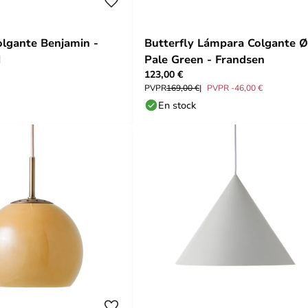
lgante Benjamin -
Butterfly Lámpara Colgante 
N
Pale Green - Frandsen
123,00 €
PVPR
169,00 €
PVPR -46,00 €
En stock