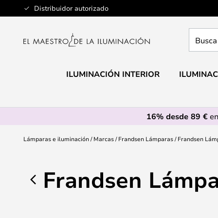
Ir
Distribuidor autorizado
al
contenido
Busca
aquí
tu
lámpar
ILUMINACIÓN INTERIOR
ILUMINAC
16% desde 89 €
en
Lámparas e iluminación
Marcas
Frandsen Lámparas
Frandsen Lám
Frandsen Lámpa