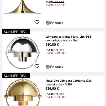
PVPR
499,00 €
PVPR -27,00 €
En stock
SUMMER DEAL
Lámpara colgante Multi-Lite Ø36
cromada/cromada - Gubi
580,00 €
PVPR
799,00 €
PVPR -219,00 €
En stock
SUMMER DEAL
Multi-Lite Lámpara Colgante Ø36
Latón/Latón - GUBI
626,00 €
PVPR
799,00 €
PVPR -173,00 €