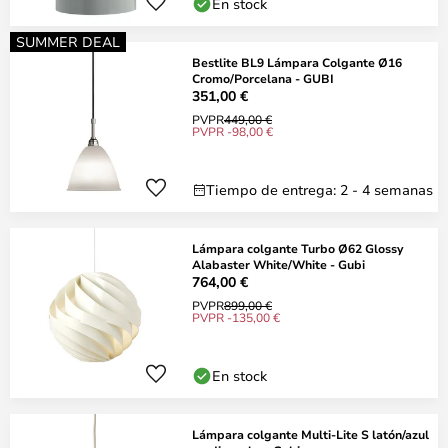
En stock
SUMMER DEAL
Bestlite BL9 Lámpara Colgante Ø16
Cromo/Porcelana - GUBI
351,00 €
PVPR
449,00 €
PVPR -98,00 €
Tiempo de entrega: 2 - 4 semanas
Lámpara colgante Turbo Ø62 Glossy
Alabaster White/White - Gubi
764,00 €
PVPR
899,00 €
PVPR -135,00 €
En stock
Lámpara colgante Multi-Lite S latón/azul