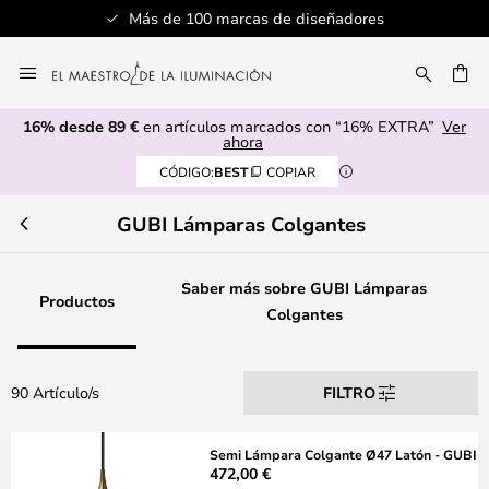
ñadores
Servicio al cliente profesional
Ir
al
CAR
contenido
16% desde 89 €
en artículos marcados con “16% EXTRA”
Ver
ahora
CÓDIGO:
BEST
COPIAR
GUBI Lámparas Colgantes
Saber más sobre GUBI Lámparas
Productos
Colgantes
90 Artículo/s
FILTRO
Semi Lámpara Colgante Ø47 Latón - GUBI
472,00 €