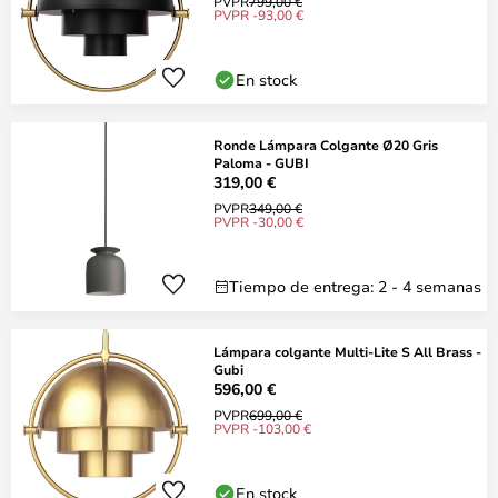
PVPR
799,00 €
PVPR -93,00 €
En stock
Ronde Lámpara Colgante Ø20 Gris
Paloma - GUBI
319,00 €
PVPR
349,00 €
PVPR -30,00 €
Tiempo de entrega: 2 - 4 semanas
Lámpara colgante Multi-Lite S All Brass -
Gubi
596,00 €
PVPR
699,00 €
PVPR -103,00 €
En stock