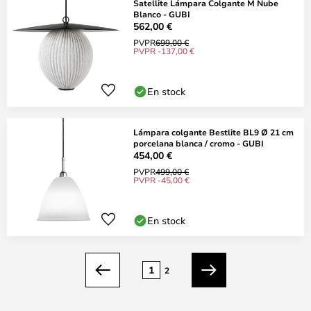
Satellite Lámpara Colgante M Nube
Blanco - GUBI
562,00 €
PVPR
699,00 €
PVPR -137,00 €
En stock
Lámpara colgante Bestlite BL9 Ø 21 cm
porcelana blanca / cromo - GUBI
454,00 €
PVPR
499,00 €
PVPR -45,00 €
En stock
Página
1
2
Anterior
Siguiente