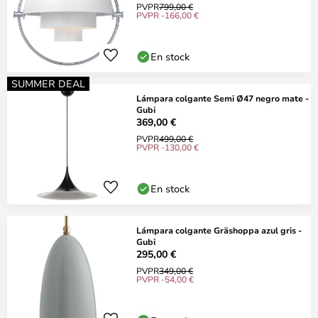
PVPR
799,00 €
PVPR -166,00 €
En stock
SUMMER DEAL
Lámpara colgante Semi Ø47 negro mate -
Gubi
369,00 €
PVPR
499,00 €
PVPR -130,00 €
En stock
Lámpara colgante Gräshoppa azul gris -
Gubi
295,00 €
PVPR
349,00 €
PVPR -54,00 €