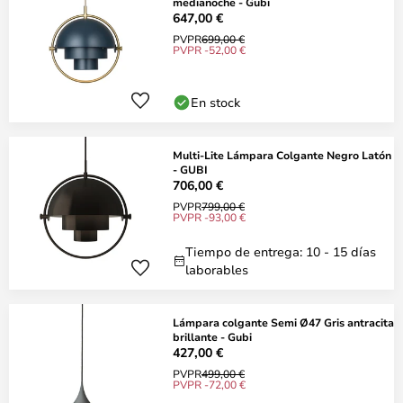
medianoche - Gubi
647,00 €
PVPR
699,00 €
PVPR -52,00 €
En stock
Multi-Lite Lámpara Colgante Negro Latón
- GUBI
706,00 €
PVPR
799,00 €
PVPR -93,00 €
Tiempo de entrega: 10 - 15 días
laborables
Lámpara colgante Semi Ø47 Gris antracita
brillante - Gubi
427,00 €
PVPR
499,00 €
PVPR -72,00 €