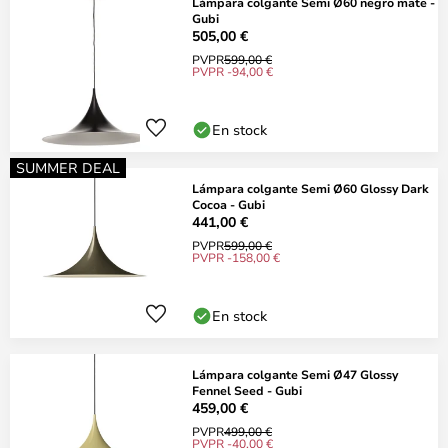
Lámpara colgante Semi Ø60 negro mate -
Gubi
505,00 €
PVPR
599,00 €
PVPR -94,00 €
En stock
SUMMER DEAL
Lámpara colgante Semi Ø60 Glossy Dark
Cocoa - Gubi
441,00 €
PVPR
599,00 €
PVPR -158,00 €
En stock
Lámpara colgante Semi Ø47 Glossy
Fennel Seed - Gubi
459,00 €
PVPR
499,00 €
PVPR -40,00 €