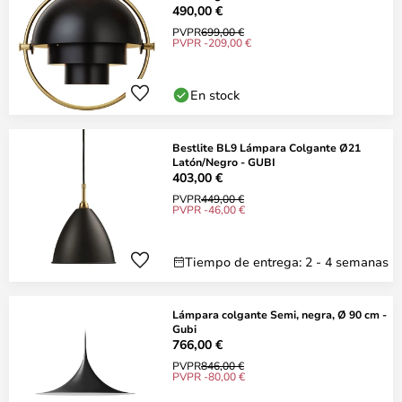
490,00 €
PVPR
699,00 €
PVPR -209,00 €
En stock
Bestlite BL9 Lámpara Colgante Ø21
Latón/Negro - GUBI
403,00 €
PVPR
449,00 €
PVPR -46,00 €
Tiempo de entrega: 2 - 4 semanas
Lámpara colgante Semi, negra, Ø 90 cm -
Gubi
766,00 €
PVPR
846,00 €
PVPR -80,00 €