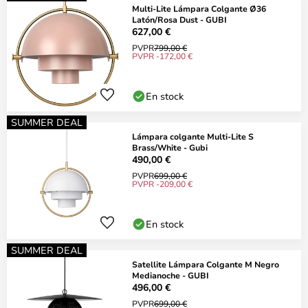
Multi-Lite Lámpara Colgante Ø36
Latón/Rosa Dust - GUBI
627,00 €
PVPR
799,00 €
PVPR -172,00 €
En stock
SUMMER DEAL
Lámpara colgante Multi-Lite S
Brass/White - Gubi
490,00 €
PVPR
699,00 €
PVPR -209,00 €
En stock
SUMMER DEAL
Satellite Lámpara Colgante M Negro
Medianoche - GUBI
496,00 €
PVPR
699,00 €