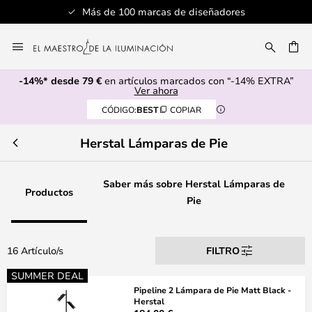
Más de 100 marcas de diseñadores
Ir
al
CAR
contenido
-14%* desde 79 €
en artículos marcados con “-14% EXTRA”
Ver ahora
CÓDIGO:
BEST
COPIAR
Herstal Lámparas de Pie
Saber más sobre Herstal Lámparas de
Productos
Pie
16 Artículo/s
FILTRO
SUMMER DEAL
Pipeline 2 Lámpara de Pie Matt Black -
Herstal