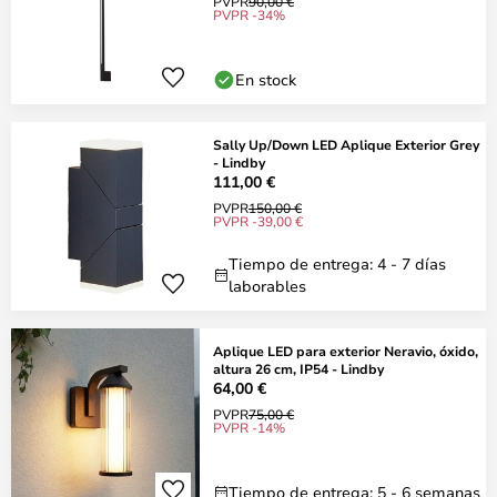
PVPR
90,00 €
PVPR -34%
En stock
Sally Up/Down LED Aplique Exterior Grey
- Lindby
111,00 €
PVPR
150,00 €
PVPR -39,00 €
Tiempo de entrega: 4 - 7 días
laborables
Aplique LED para exterior Neravio, óxido,
altura 26 cm, IP54 - Lindby
64,00 €
PVPR
75,00 €
PVPR -14%
Tiempo de entrega: 5 - 6 semanas