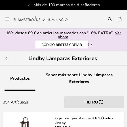
Servicio al cliente profesional
Ir
al
CAR
contenido
16% desde 89 €
en artículos marcados con “16% EXTRA”
Ver
ahora
CÓDIGO:
BEST
COPIAR
Lindby Lámparas Exteriores
Saber más sobre Lindby Lámparas
Productos
Exteriores
354 Artículo/s
FILTRO
Zayn Trädgårdslampa H109 Óxido -
Lindby