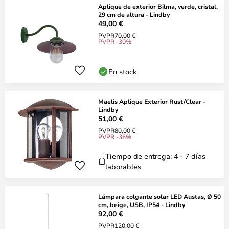
Aplique de exterior Bilma, verde, cristal,
29 cm de altura - Lindby
49,00 €
PVPR
70,00 €
PVPR -30%
En stock
Maelis Aplique Exterior Rust/Clear -
Lindby
51,00 €
PVPR
80,00 €
PVPR -36%
Tiempo de entrega: 4 - 7 días
laborables
Lámpara colgante solar LED Austas, Ø 50
cm, beige, USB, IP54 - Lindby
92,00 €
PVPR
120,00 €