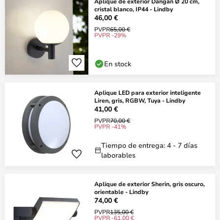
Aplique de exterior Dangan Ø 20 cm,
cristal blanco, IP44 - Lindby
46,00 €
PVPR
65,00 €
PVPR -29%
En stock
Aplique LED para exterior inteligente
Liren, gris, RGBW, Tuya - Lindby
41,00 €
PVPR
70,00 €
PVPR -41%
Tiempo de entrega: 4 - 7 días
laborables
Aplique de exterior Sherin, gris oscuro,
orientable - Lindby
74,00 €
PVPR
135,00 €
PVPR -61,00 €