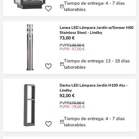
Tiempo de entrega: 4 - 7 días
laborables
Lanea LED Lámpara Jardín w/Sensor H60
Stainless Steel - Lindby
73,00 €
PVPR
130,00 €
PVPR -57,00 €
Tiempo de entrega: 13 - 18 días
laborables
Darko LED Lámpara Jardín H100 Alu -
Lindby
92,00 €
PVPR
170,00 €
PVPR -78,00 €
Tiempo de entrega: 4 - 7 días
laborables