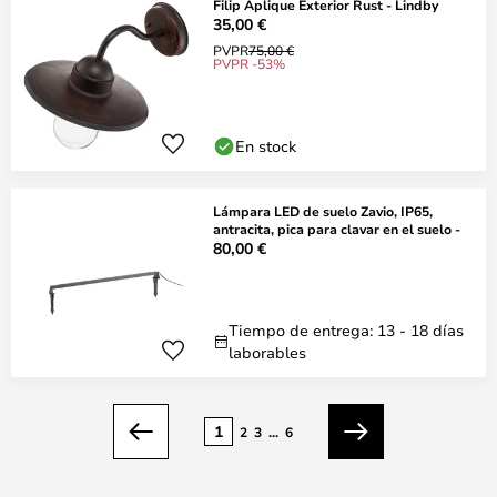
Filip Aplique Exterior Rust - Lindby
35,00 €
PVPR
75,00 €
PVPR -53%
En stock
Lámpara LED de suelo Zavio, IP65,
antracita, pica para clavar en el suelo -
80,00 €
Tiempo de entrega: 13 - 18 días
laborables
Página
1
2
3
...
6
Anterior
Siguiente