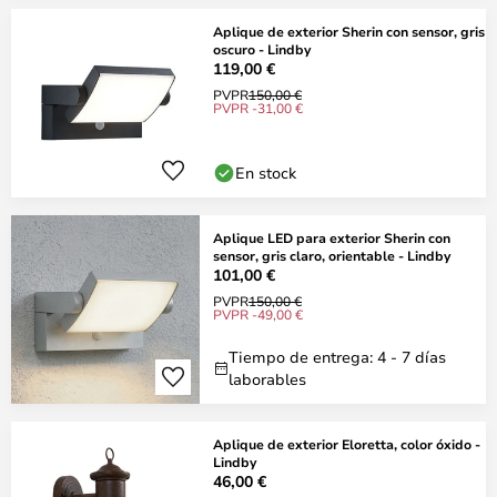
Aplique de exterior Sherin con sensor, gris
oscuro - Lindby
119,00 €
PVPR
150,00 €
PVPR -31,00 €
En stock
Aplique LED para exterior Sherin con
sensor, gris claro, orientable - Lindby
101,00 €
PVPR
150,00 €
PVPR -49,00 €
Tiempo de entrega: 4 - 7 días
laborables
Aplique de exterior Eloretta, color óxido -
Lindby
46,00 €