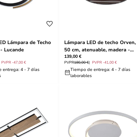
ED Lámpara de Techo
Lámpara LED de techo Orven,
- Lucande
50 cm, atenuable, madera -
139,00 €
Lucande
PVPR -47,00 €
PVPR
180,00 €
PVPR -41,00 €
 entrega: 4 - 7 días
Tiempo de entrega: 4 - 7 días
s
laborables