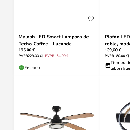
Mylosh LED Smart Lámpara de
Plafón LED
Techo Coffee - Lucande
roble, mad
195,00 €
139,00 €
PVPR
229,00 €
PVPR -34,00 €
PVPR
180,00 €
Tiempo de
En stock
laborable