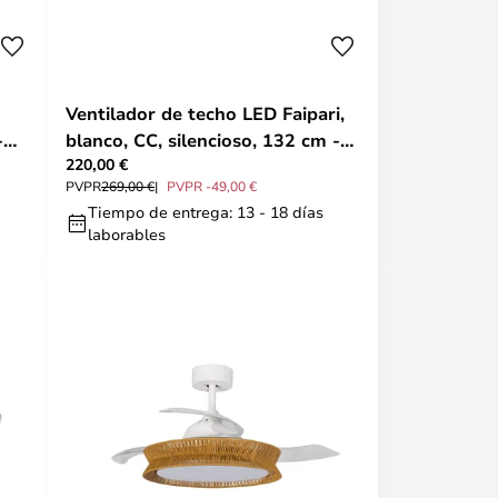
Ventilador de techo LED Faipari,
-
blanco, CC, silencioso, 132 cm -
220,00 €
Lucande
PVPR
269,00 €
PVPR -49,00 €
Tiempo de entrega: 13 - 18 días
laborables