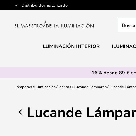
Ir
Distribuidor autorizado
al
contenido
Busca
aquí
tu
lámpar
ILUMINACIÓN INTERIOR
ILUMINAC
16% desde 89 €
en
Lámparas e iluminación
Marcas
Lucande Lámparas
Lucande Lámpa
Lucande Lámpar