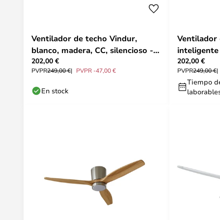
Ventilador de techo Vindur,
Ventilador
blanco, madera, CC, silencioso -
inteligent
202,00 €
202,00 €
Lucande
Tuya - Luc
PVPR
249,00 €
PVPR -47,00 €
PVPR
249,00 €
Tiempo de
En stock
laborable