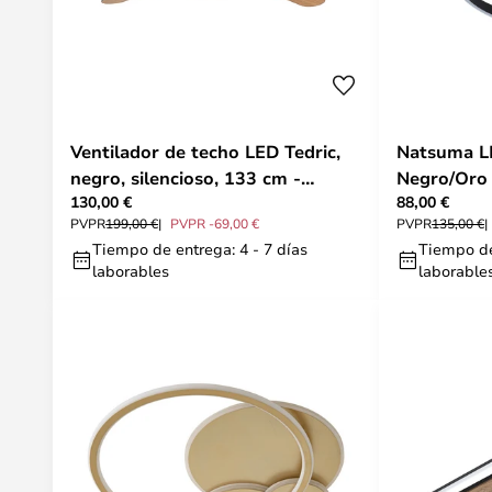
Ventilador de techo LED Tedric,
Natsuma L
negro, silencioso, 133 cm -
Negro/Oro 
130,00 €
88,00 €
Lucande
PVPR
199,00 €
PVPR -69,00 €
PVPR
135,00 €
Tiempo de entrega: 4 - 7 días
Tiempo de
laborables
laborable