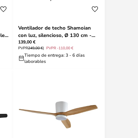
Ventilador de techo Shamoian
le -
con luz, silencioso, Ø 130 cm -
139,00 €
Lucande
PVPR
249,00 €
PVPR -110,00 €
Tiempo de entrega: 3 - 6 días
laborables