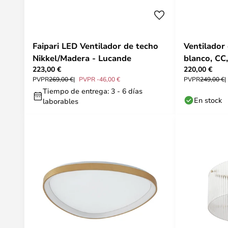
Faipari LED Ventilador de techo
Ventilador
Nikkel/Madera - Lucande
blanco, CC,
223,00 €
220,00 €
Lucande
PVPR
269,00 €
PVPR -46,00 €
PVPR
249,00 €
Tiempo de entrega: 3 - 6 días
En stock
laborables