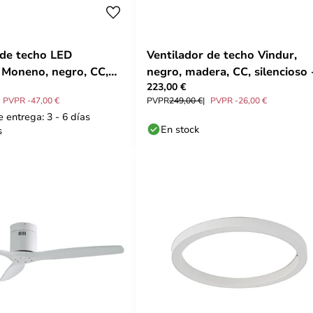
 de techo LED
Ventilador de techo Vindur,
e Moneno, negro, CC,
negro, madera, CC, silencioso 
223,00 €
ande
Lucande
PVPR -47,00 €
PVPR
249,00 €
PVPR -26,00 €
 entrega: 3 - 6 días
En stock
s