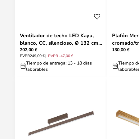
Ventilador de techo LED Kayu,
Plafón Meri
blanco, CC, silencioso, Ø 132 cm -
cromado/tr
202,00 €
130,00 €
Lucande
cristal - L
PVPR
249,00 €
PVPR -47,00 €
Tiempo de entrega: 13 - 18 días
Tiempo de
laborables
laborable