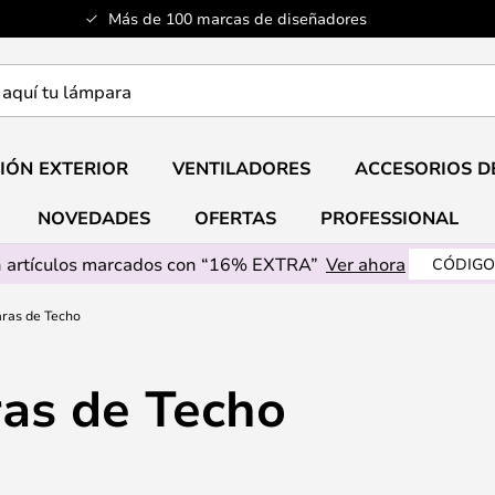
Más de 100 marcas de diseñadores
a
IÓN EXTERIOR
VENTILADORES
ACCESORIOS D
NOVEDADES
OFERTAS
PROFESSIONAL
 artículos marcados con “16% EXTRA”
Ver ahora
CÓDIGO
ras de Techo
as de Techo