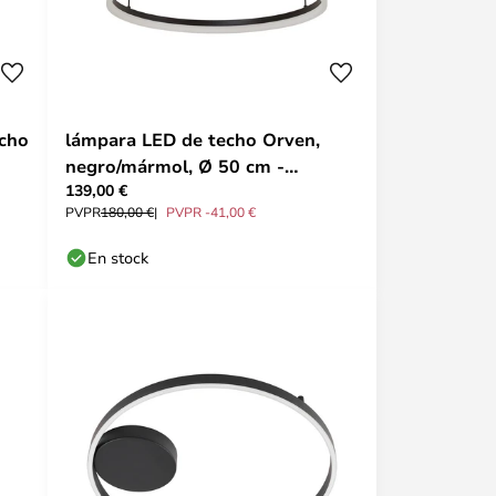
cho
lámpara LED de techo Orven,
negro/mármol, Ø 50 cm -
139,00 €
Lucande
PVPR
180,00 €
PVPR -41,00 €
En stock