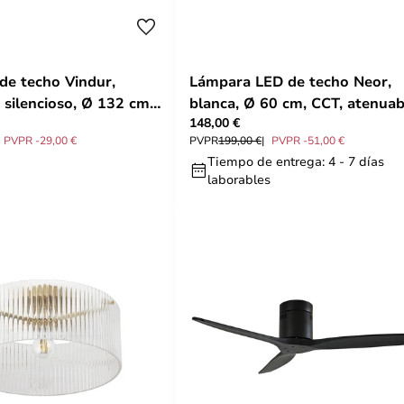
 de techo Vindur,
Lámpara LED de techo Neor,
 silencioso, Ø 132 cm -
blanca, Ø 60 cm, CCT, atenuab
148,00 €
Lucande
PVPR -29,00 €
PVPR
199,00 €
PVPR -51,00 €
Tiempo de entrega: 4 - 7 días
laborables