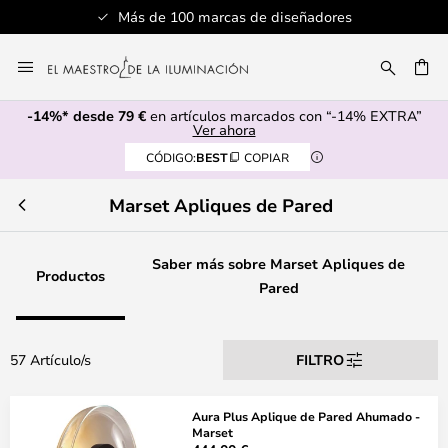
Servicio al cliente profesional
Ir
al
CAR
contenido
-14%* desde 79 €
en artículos marcados con “-14% EXTRA”
Ver ahora
CÓDIGO:
BEST
COPIAR
Marset Apliques de Pared
Saber más sobre Marset Apliques de
Productos
Pared
57 Artículo/s
FILTRO
Aura Plus Aplique de Pared Ahumado -
Marset