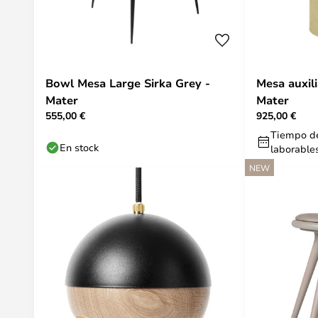
Bowl Mesa Large Sirka Grey -
Mesa auxili
Mater
Mater
555,00 €
925,00 €
Tiempo de
En stock
laborable
NEW