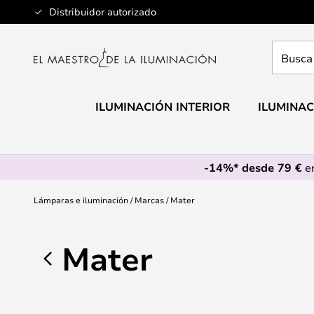
Ir
Distribuidor autorizado
al
contenido
Busca
aquí
tu
lámpar
ILUMINACIÓN INTERIOR
ILUMINAC
-14%* desde 79 €
en
Lámparas e iluminación
Marcas
Mater
Mater