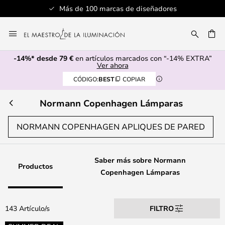
ñadores
Servicio al cliente profesional
Ir
al
CAR
contenido
-14%* desde 79 €
en artículos marcados con “-14% EXTRA”
Ver ahora
CÓDIGO:
BEST
COPIAR
Normann Copenhagen Lámparas
NORMANN COPENHAGEN APLIQUES DE PARED
Saber más sobre Normann
Productos
Copenhagen Lámparas
143 Artículo/s
FILTRO