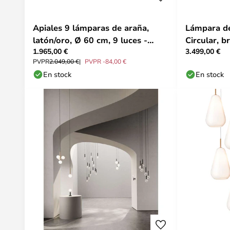
Apiales 9 lámparas de araña,
Lámpara de
latón/oro, Ø 60 cm, 9 luces -
Circular, b
1.965,00 €
3.499,00 €
Nuura
100 cm - 
PVPR
2.049,00 €
PVPR -84,00 €
En stock
En stock