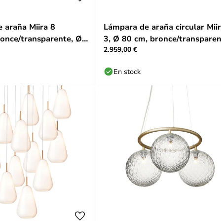
 araña Miira 8
Lámpara de araña circular Mii
ronce/transparente, Ø
3, Ø 80 cm, bronce/transpare
2.959,00 €
Nuura
- Nuura
En stock