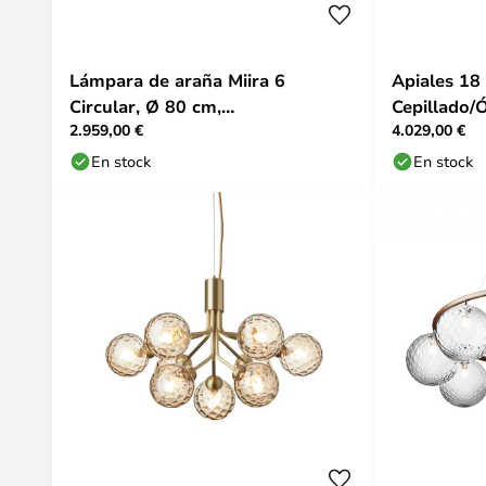
Lámpara de araña Miira 6
Apiales 18
Circular, Ø 80 cm,
Cepillado/
2.959,00 €
4.029,00 €
latón/transparente - Nuura
En stock
En stock