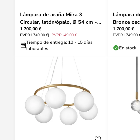
Lámpara de araña Miira 3
Lámpara de
Circular, latón/ópalo, Ø 54 cm -
Bronce osc
1.700,00 €
1.700,00 €
Nuura
PVPR
1.749,00 €
PVPR -49,00 €
PVPR
1.749,00 
Tiempo de entrega: 10 - 15 días
En stock
laborables