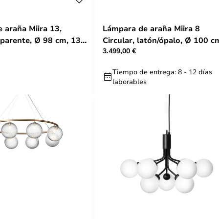
 araña Miira 13,
Lámpara de araña Miira 8
sparente, Ø 98 cm, 13
Circular, latón/ópalo, Ø 100 c
3.499,00 €
uura
Nuura
Tiempo de entrega: 8 - 12 días
laborables