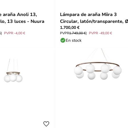
 araña Anoli 13,
Lámpara de araña Miira 3
lo, 13 luces - Nuura
Circular, latón/transparente, 
1.700,00 €
cm - Nuura
€
PVPR -4,00 €
PVPR
1.749,00 €
PVPR -49,00 €
En stock