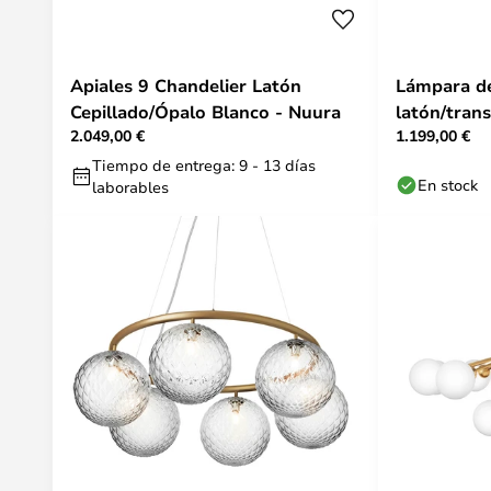
Apiales 9 Chandelier Latón
Lámpara de
Cepillado/Ópalo Blanco - Nuura
latón/tran
2.049,00 €
1.199,00 €
luces - Nu
Tiempo de entrega: 9 - 13 días
En stock
laborables