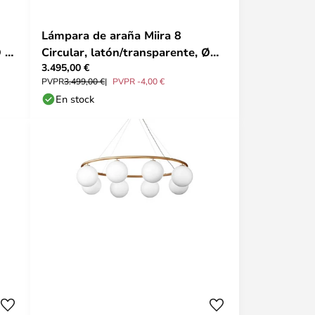
Lámpara de araña Miira 8
Ø 54
Circular, latón/transparente, Ø
3.495,00 €
100 cm - Nuura
PVPR
3.499,00 €
PVPR -4,00 €
En stock