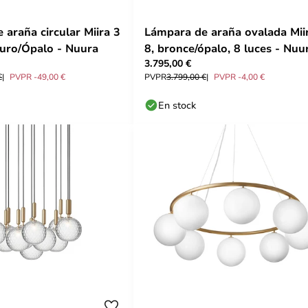
 araña circular Miira 3
Lámpara de araña ovalada Mii
uro/Ópalo - Nuura
8, bronce/ópalo, 8 luces - Nuu
3.795,00 €
€
PVPR -49,00 €
PVPR
3.799,00 €
PVPR -4,00 €
En stock