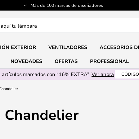
Más de 100 marcas de diseñadores
a
IÓN EXTERIOR
VENTILADORES
ACCESORIOS D
NOVEDADES
OFERTAS
PROFESSIONAL
 artículos marcados con “16% EXTRA”
Ver ahora
CÓDIGO
Chandelier
 Chandelier