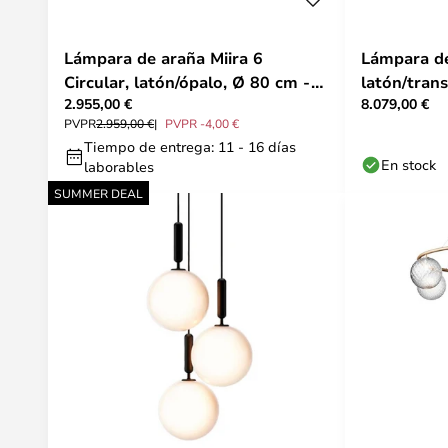
Lámpara de araña Miira 6
Lámpara de
Circular, latón/ópalo, Ø 80 cm -
latón/tran
2.955,00 €
8.079,00 €
Nuura
brazos - N
PVPR
2.959,00 €
PVPR -4,00 €
Tiempo de entrega: 11 - 16 días
En stock
laborables
SUMMER DEAL