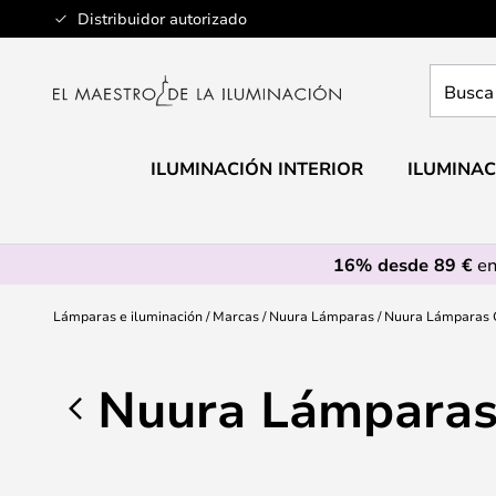
Ir
Distribuidor autorizado
al
contenido
Busca
aquí
tu
lámpar
ILUMINACIÓN INTERIOR
ILUMINAC
16% desde 89 €
en
Lámparas e iluminación
Marcas
Nuura Lámparas
Nuura Lámparas 
Nuura Lámparas