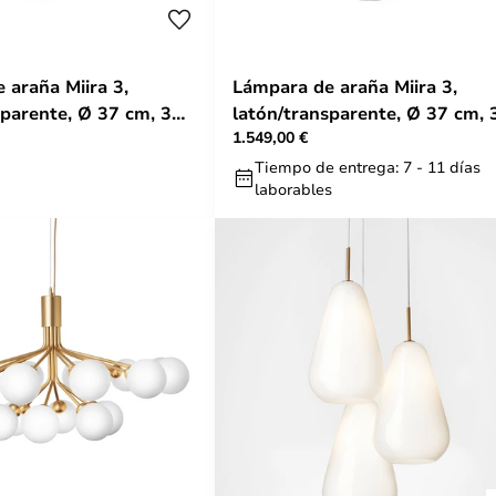
 araña Miira 3,
Lámpara de araña Miira 3,
sparente, Ø 37 cm, 3
latón/transparente, Ø 37 cm, 
1.549,00 €
ura
luces - Nuura
Tiempo de entrega: 7 - 11 días
laborables