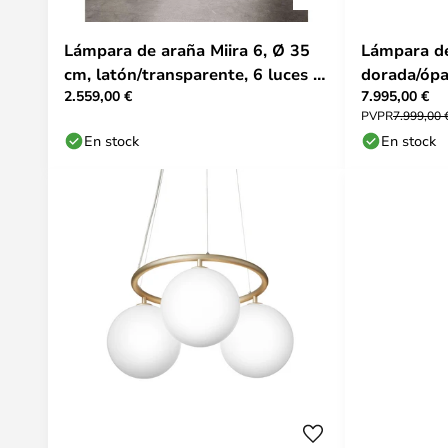
Lámpara de araña Miira 6, Ø 35
Lámpara de
cm, latón/transparente, 6 luces -
dorada/ópa
2.559,00 €
7.995,00 €
Nuura
PVPR
7.999,00 
En stock
En stock