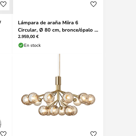
/
Lámpara de araña Miira 6
Circular, Ø 80 cm, bronce/ópalo -
2.959,00 €
Nuura
En stock