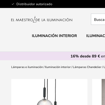
Ir
Distribuidor autorizado
al
contenido
Busca
aquí
tu
lámpar
ILUMINACIÓN INTERIOR
ILUMINAC
16% desde 89 €
en
Lámparas e iluminación
Iluminación interior
Lámparas Chandelier
L
Saltar
al
final
de