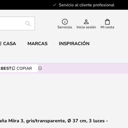
Servicio al cliente profesional
BUSCAR
Servicios
Inicia sesión
Mi cesta
E CASA
MARCAS
INSPIRACIÓN
:
BEST
COPIAR
ña Miira 3, gris/transparente, Ø 37 cm, 3 luces -