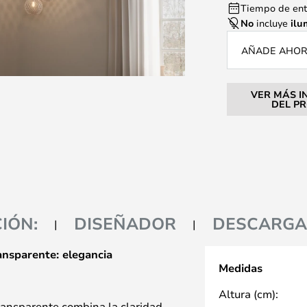
Tiempo de entr
No
incluye
ilu
AÑADE AHORA
VER MÁS I
DEL P
IÓN:
DISEÑADOR
DESCARGA
ansparente: elegancia
Medidas
Altura (cm):
transparente combina la claridad