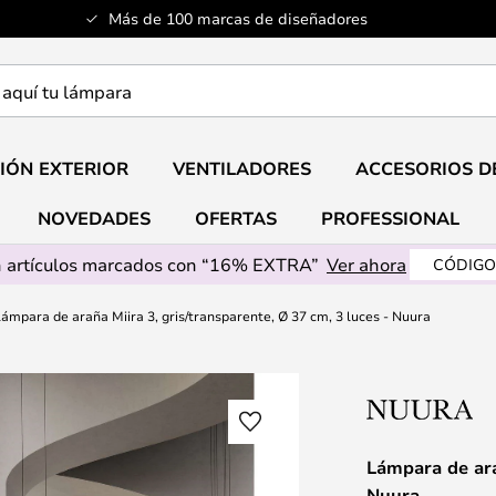
Más de 100 marcas de diseñadores
a
IÓN EXTERIOR
VENTILADORES
ACCESORIOS D
NOVEDADES
OFERTAS
PROFESSIONAL
 artículos marcados con “16% EXTRA”
Ver ahora
CÓDIGO
ámpara de araña Miira 3, gris/transparente, Ø 37 cm, 3 luces - Nuura
Lámpara de ara
Nuura