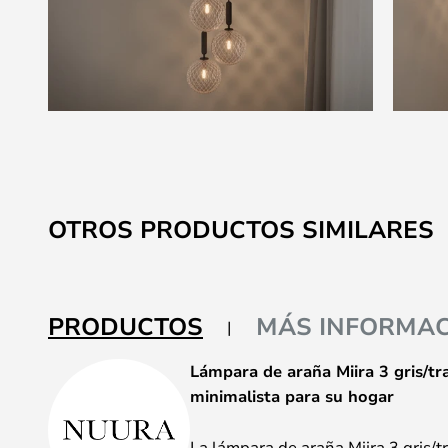
Saltar
al
comienzo
de
OTROS PRODUCTOS SIMILARES
la
galería
de
imágenes
PRODUCTOS
MÁS INFORMAC
Lámpara de araña Miira 3 gris/tr
minimalista para su hogar
La lámpara de araña Miira 3 gris/