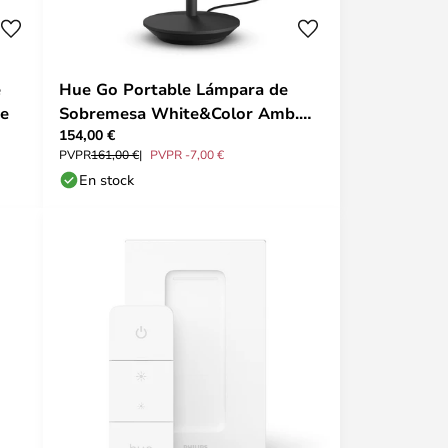
e
Hue Go Portable Lámpara de
ue
Sobremesa White&Color Amb.
154,00 €
Black - Philips Hue
PVPR
161,00 €
PVPR -7,00 €
En stock