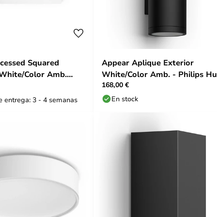
ecessed Squared
Appear Aplique Exterior
White/Color Amb.
White/Color Amb. - Philips H
168,00 €
ilips Hue
En stock
 entrega: 3 - 4 semanas