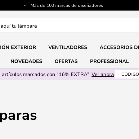
Más de 100 marcas de diseñadores
a
IÓN EXTERIOR
VENTILADORES
ACCESORIOS D
NOVEDADES
OFERTAS
PROFESSIONAL
 artículos marcados con “16% EXTRA”
Ver ahora
CÓDIGO
paras