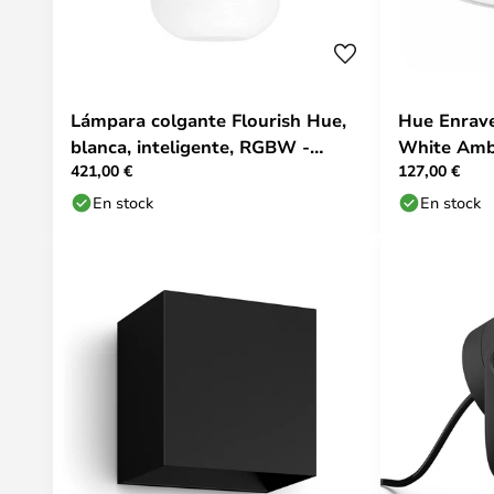
Lámpara colgante Flourish Hue,
Hue Enrav
blanca, inteligente, RGBW -
White Amb.
421,00 €
127,00 €
Philips Hue
En stock
En stock