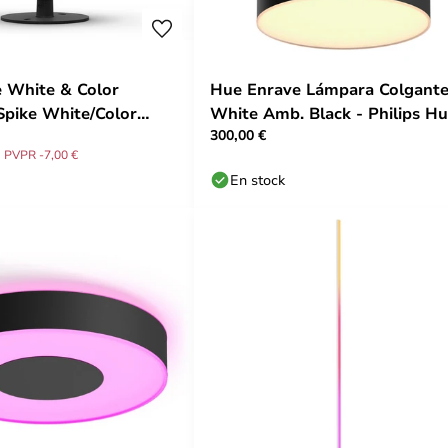
e White & Color
Hue Enrave Lámpara Colgant
pike White/Color
White Amb. Black - Philips H
300,00 €
lips Hue
PVPR -7,00 €
En stock