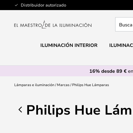
Ir
Distribuidor autorizado
al
contenido
Busca
aquí
tu
lámpar
ILUMINACIÓN INTERIOR
ILUMINAC
16% desde 89 €
en
Lámparas e iluminación
Marcas
Philips Hue Lámparas
Philips Hue Lám