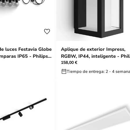
de luces Festavia Globe
Aplique de exterior Impress,
mparas IP65 - Philips
RGBW, IP44, inteligente - Phil
158,00 €
Hue
Tiempo de entrega: 2 - 4 seman