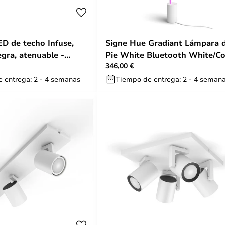
D de techo Infuse,
Signe Hue Gradiant Lámpara 
egra, atenuable -
Pie White Bluetooth White/Co
346,00 €
e
Amb. - Philips Hue
 entrega: 2 - 4 semanas
Tiempo de entrega: 2 - 4 seman