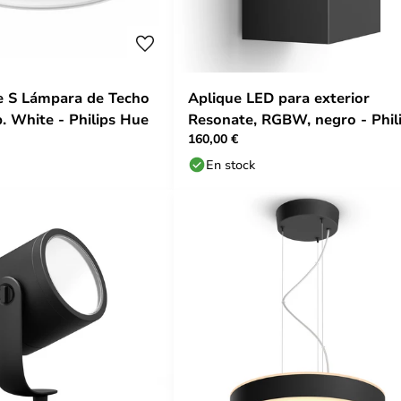
e S Lámpara de Techo
Aplique LED para exterior
 White - Philips Hue
Resonate, RGBW, negro - Phil
160,00 €
Hue
En stock