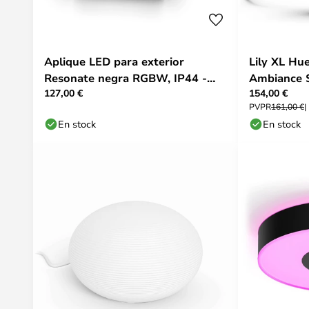
Aplique LED para exterior
Lily XL Hu
Resonate negra RGBW, IP44 -
Ambiance S
127,00 €
154,00 €
Philips Hue
Amb. - Phi
PVPR
161,00 €
En stock
En stock