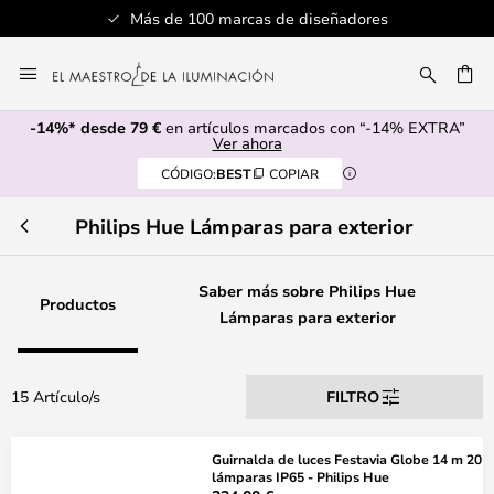
Más de 100 marcas de diseñadores
Ir
al
CAR
contenido
-14%* desde 79 €
en artículos marcados con “-14% EXTRA”
Ver ahora
CÓDIGO:
BEST
COPIAR
Philips Hue Lámparas para exterior
Saber más sobre Philips Hue
Productos
Lámparas para exterior
15 Artículo/s
FILTRO
Guirnalda de luces Festavia Globe 14 m 20
lámparas IP65 - Philips Hue