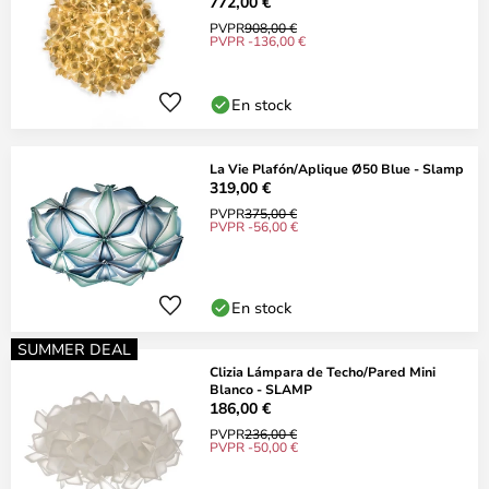
Slamp
772,00 €
PVPR
908,00 €
PVPR -136,00 €
En stock
La Vie Plafón/Aplique Ø50 Blue - Slamp
319,00 €
PVPR
375,00 €
PVPR -56,00 €
En stock
SUMMER DEAL
Clizia Lámpara de Techo/Pared Mini
Blanco - SLAMP
186,00 €
PVPR
236,00 €
PVPR -50,00 €