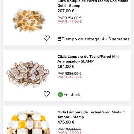
Cliza Aplique de Pared Mama Non Mama
Gold - Slamp
207,00 €
PVPR
254,00 €
PVPR -47,00 €
Tiempo de entrega: 4 - 5 semanas
Clizia Lámpara de Techo/Pared Mini
Anaranjado - SLAMP
194,00 €
PVPR
236,00 €
PVPR -42,00 €
En stock
Mida Lámpara de Techo/Pared Medium
Ámbar - Slamp
475,00 €
PVPR
551,00 €
PVPR -76,00 €