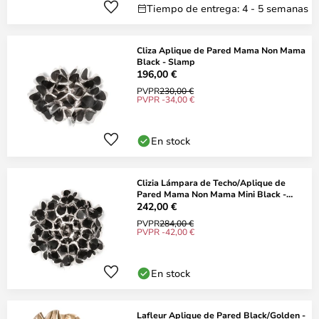
Tiempo de entrega: 4 - 5 semanas
Cliza Aplique de Pared Mama Non Mama
Black - Slamp
196,00 €
PVPR
230,00 €
PVPR -34,00 €
En stock
Clizia Lámpara de Techo/Aplique de
Pared Mama Non Mama Mini Black -
Slamp
242,00 €
PVPR
284,00 €
PVPR -42,00 €
En stock
Lafleur Aplique de Pared Black/Golden -