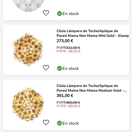
En stock
Clizia Lámpara de Techo/Aplique de
Pared Mama Non Mama Mini Gold - Slamp
273,00 €
PVPR
321,00 €
PVPR -48,00 €
En stock
Clizia Lámpara de Techo/Aplique de
Pared Mama Non Mama Medium Gold -
Slamp
391,00 €
PVPR
460,00 €
PVPR -69,00 €
En stock