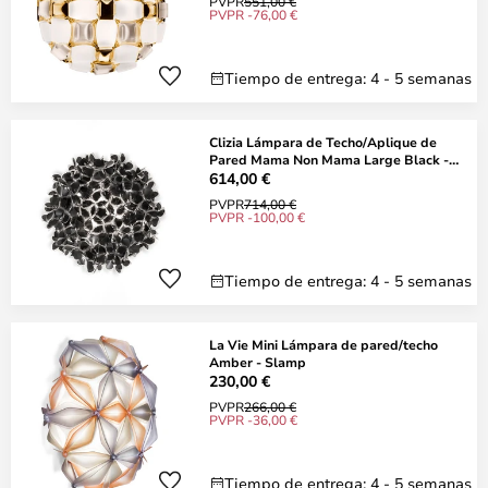
PVPR
551,00 €
PVPR -76,00 €
Tiempo de entrega: 4 - 5 semanas
Clizia Lámpara de Techo/Aplique de
Pared Mama Non Mama Large Black -
Slamp
614,00 €
PVPR
714,00 €
PVPR -100,00 €
Tiempo de entrega: 4 - 5 semanas
La Vie Mini Lámpara de pared/techo
Amber - Slamp
230,00 €
PVPR
266,00 €
PVPR -36,00 €
Tiempo de entrega: 4 - 5 semanas