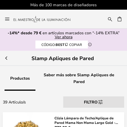
Más de 100 marcas de diseñadores
Ir
al
CAR
contenido
-14%* desde 79 €
en artículos marcados con “-14% EXTRA”
Ver ahora
CÓDIGO:
BEST
COPIAR
Slamp Apliques de Pared
Saber más sobre Slamp Apliques de
Productos
Pared
39 Artículo/s
FILTRO
Clizia Lámpara de Techo/Aplique de
Pared Mama Non Mama Large Gold -