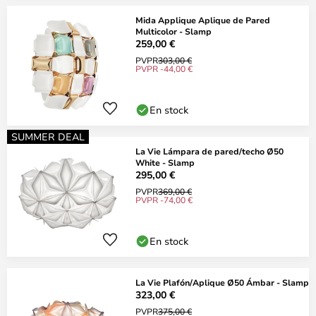
Mida Applique Aplique de Pared
Multicolor - Slamp
259,00 €
PVPR
303,00 €
PVPR -44,00 €
En stock
SUMMER DEAL
La Vie Lámpara de pared/techo Ø50
White - Slamp
295,00 €
PVPR
369,00 €
PVPR -74,00 €
En stock
La Vie Plafón/Aplique Ø50 Ámbar - Slamp
323,00 €
PVPR
375,00 €