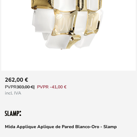
Saltar
262,00 €
al
PVPR -41,00 €
PVPR
303,00 €
comienzo
incl. IVA
de
la
galería
de
Mida Applique Aplique de Pared Blanco-Oro - Slamp
imágenes