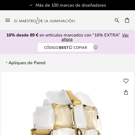
Más de 100 marcas de diseñadores
Ir
al
CAR
contenido
16% desde 89 €
en artículos marcados con “16% EXTRA”
Ver
ahora
CÓDIGO:
BEST
COPIAR
Apliques de Pared
Saltar
al
final
de
la
galería
de
imágenes