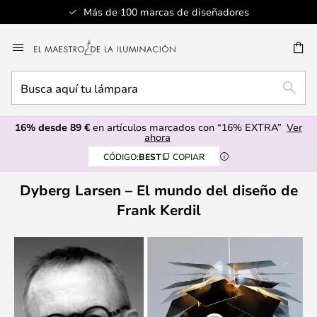
Más de 100 marcas de diseñadores
Ir
al
CAR
contenido
Busca
BUSC
aquí
tu
16% desde 89 €
en artículos marcados con “16% EXTRA”
Ver
lámpara
ahora
CÓDIGO:
BEST
COPIAR
Dyberg Larsen – El mundo del diseño de
Frank Kerdil