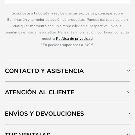
Suscríbete a la boletín y recibe ofertas exclusivas, consejos sobre
iluminación y la mejor selección de productos. Puedes darte de baja en
cualquier momento con un simple click en el respectivo link que
añadimos en cada newsletter. Para más información, por favor, consulta
nuestra
Política de privacidad
.
*En pedidos superiores a 249 €.
CONTACTO Y ASISTENCIA
ATENCIÓN AL CLIENTE
ENVÍOS Y DEVOLUCIONES
TUS VENTAJAS