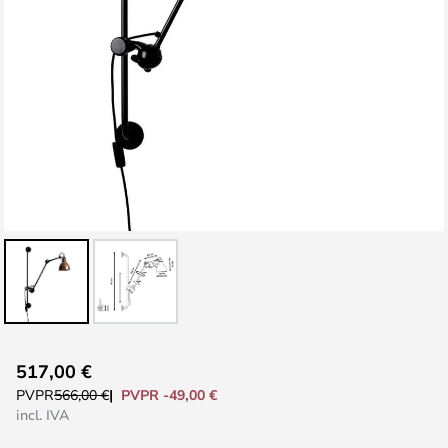
Saltar
517,00 €
al
PVPR -49,00 €
PVPR
566,00 €
comienzo
incl. IVA
de