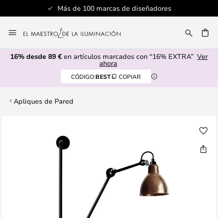
Más de 100 marcas de diseñadores
Ir
al
CAR
contenido
16% desde 89 €
en artículos marcados con “16% EXTRA”
Ver
ahora
CÓDIGO:
BEST
COPIAR
Apliques de Pared
Saltar
al
final
de
la
galería
de
imágenes