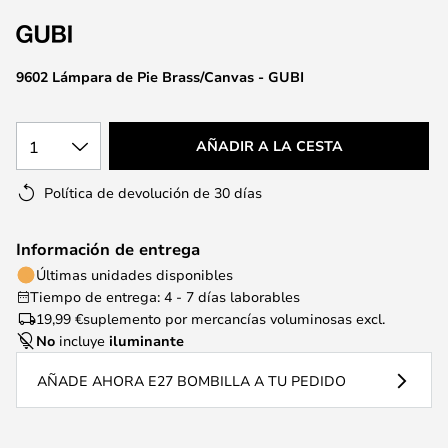
la
galería
de
9602 Lámpara de Pie Brass/Canvas - GUBI
imágenes
1
AÑADIR A LA CESTA
Política de devolución de 30 días
Información de entrega
Últimas unidades disponibles
Tiempo de entrega: 4 - 7 días laborables
19,99 €
suplemento por mercancías voluminosas excl.
No
incluye
iluminante
AÑADE AHORA E27 BOMBILLA A TU PEDIDO