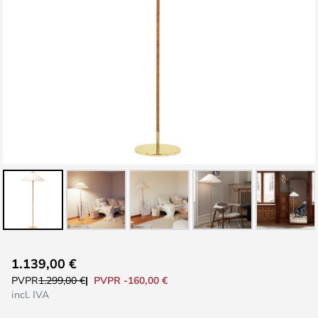
Saltar
1.139,00 €
al
PVPR -160,00 €
PVPR
1.299,00 €
comienzo
incl. IVA
de