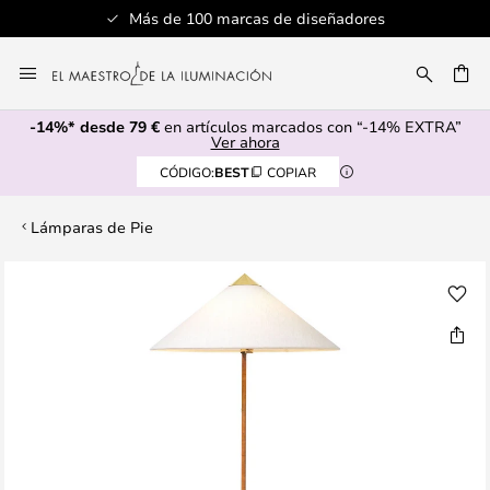
Más de 100 marcas de diseñadores
Ir
al
CAR
contenido
-14%* desde 79 €
en artículos marcados con “-14% EXTRA”
Ver ahora
CÓDIGO:
BEST
COPIAR
Lámparas de Pie
Saltar
al
final
de
la
galería
de
imágenes