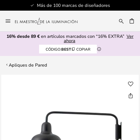
Más de 100 marcas de diseñadores
Ir
al
CAR
contenido
16% desde 89 €
en artículos marcados con “16% EXTRA”
Ver
ahora
CÓDIGO:
BEST
COPIAR
Apliques de Pared
Saltar
al
final
de
la
galería
de
imágenes