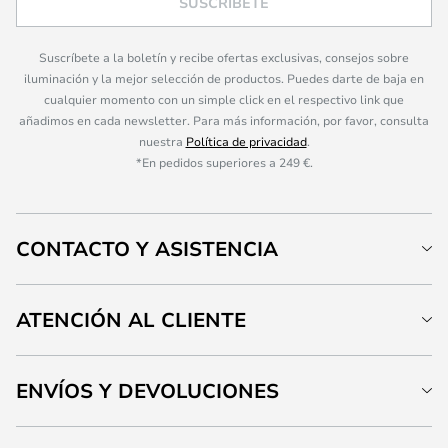
SUSCRÍBETE
Suscríbete a la boletín y recibe ofertas exclusivas, consejos sobre
iluminación y la mejor selección de productos. Puedes darte de baja en
cualquier momento con un simple click en el respectivo link que
añadimos en cada newsletter. Para más información, por favor, consulta
nuestra
Política de privacidad
.
*En pedidos superiores a 249 €.
CONTACTO Y ASISTENCIA
ATENCIÓN AL CLIENTE
ENVÍOS Y DEVOLUCIONES