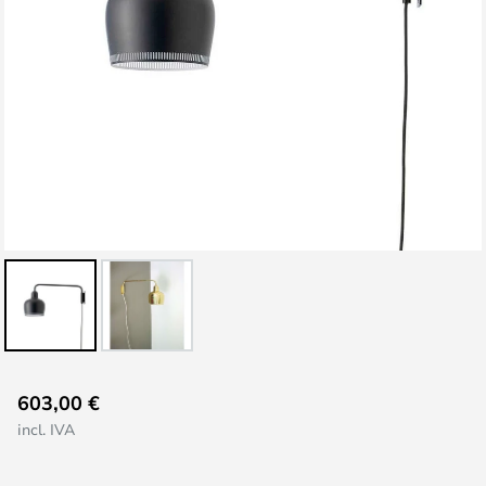
Saltar
603,00 €
al
incl. IVA
comienzo
de