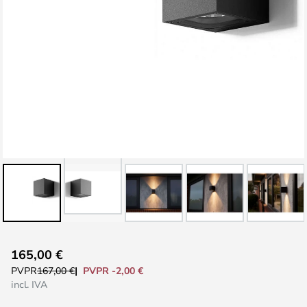
Saltar
165,00 €
al
PVPR -2,00 €
PVPR
167,00 €
comienzo
incl. IVA
de