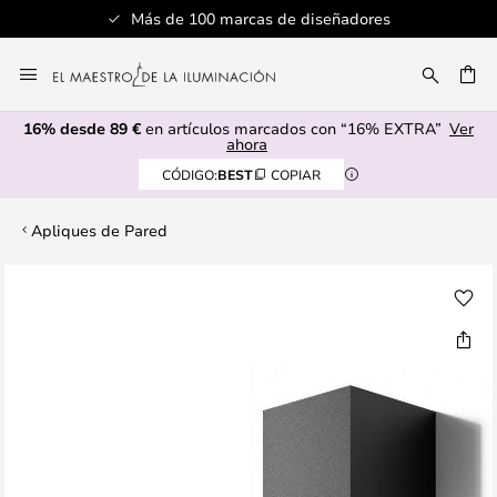
Más de 100 marcas de diseñadores
Ir
al
CAR
contenido
16% desde 89 €
en artículos marcados con “16% EXTRA”
Ver
ahora
CÓDIGO:
BEST
COPIAR
Apliques de Pared
Saltar
al
final
de
la
galería
de
imágenes