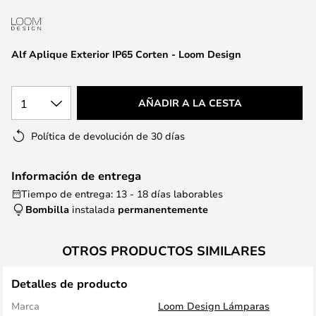
la
galería
de
Alf Aplique Exterior IP65 Corten - Loom Design
imágenes
1
AÑADIR A LA CESTA
Política de devolución de 30 días
Información de entrega
Tiempo de entrega: 13 - 18 días laborables
Bombilla
instalada
permanentemente
OTROS PRODUCTOS SIMILARES
Detalles de producto
Marca
Loom Design Lámparas