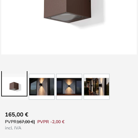
Saltar
165,00 €
al
PVPR -2,00 €
PVPR
167,00 €
comienzo
incl. IVA
de