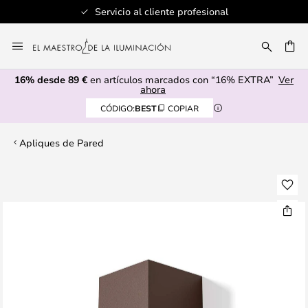
Servicio al cliente profesional
Ir
al
CAR
contenido
16% desde 89 €
en artículos marcados con “16% EXTRA”
Ver
ahora
CÓDIGO:
BEST
COPIAR
Apliques de Pared
Saltar
al
final
de
la
galería
de
imágenes