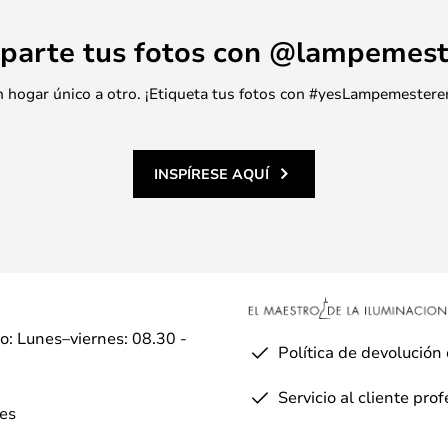
parte tus fotos con @lampemest
 un hogar único a otro. ¡Etiqueta tus fotos con #yesLampemestere
INSPÍRESE AQUÍ
io: Lunes–viernes: 08.30 -
Política de devolución
Servicio al cliente pro
es