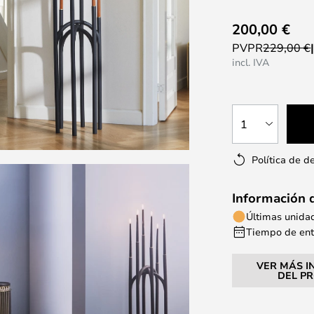
200,00 €
PVPR
229,00 €
incl. IVA
1
Política de d
Información 
Últimas unida
Tiempo de entr
VER MÁS I
DEL P