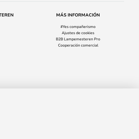
TEREN
MÁS INFORMACIÓN
#Yes compañerismo
Ajustes de cookies
B2B Lampemesteren Pro
Cooperación comercial
200,00 €
AÑADIR A LA CESTA
VPR
229,00 €
info@elmaestrodelailuminacion.es