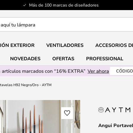
Más de 100 marcas de diseñadores
a
IÓN EXTERIOR
VENTILADORES
ACCESORIOS D
NOVEDADES
OFERTAS
PROFESSIONAL
 artículos marcados con “16% EXTRA”
Ver ahora
CÓDIGO
tavelas H92 Negro/Oro - AYTM
Angui Portave