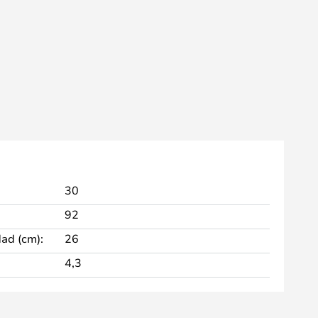
30
92
dad (cm):
26
4,3