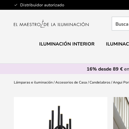
Ir
Distribuidor autorizado
al
contenido
Busca
aquí
tu
lámpar
ILUMINACIÓN INTERIOR
ILUMINAC
16% desde 89 €
en
Lámparas e iluminación
Accesorios de Casa
Candelabros
Angui Por
Saltar
al
final
de