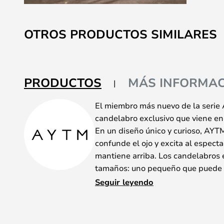
Saltar
al
OTROS PRODUCTOS SIMILARES
comienzo
de
la
galería
PRODUCTOS
MÁS INFORMAC
de
imágenes
El miembro más nuevo de la serie
candelabro exclusivo que viene e
En un diseño único y curioso, AYT
confunde el ojo y excita al espect
mantiene arriba. Los candelabros 
tamaños: uno pequeño que puede c
que puede manejar seis.
Seguir leyendo
El majestuoso diseño encaja marav
miembros de la serie Angui, y con 
seguramente obtendrás un diseño 