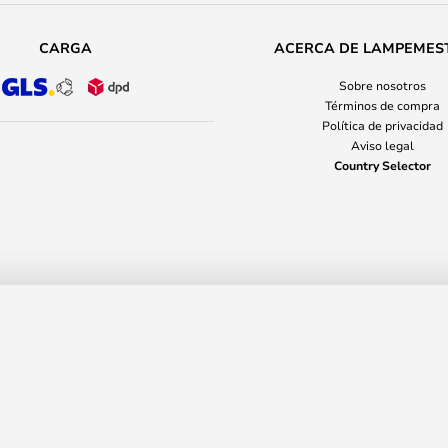
CARGA
ACERCA DE LAMPEMES
Sobre nosotros
Términos de compra
Política de privacidad
Aviso legal
Country Selector
YTM
P
traße 14-16
36037 Fulda
Germany
+34 911438772
© 2026 Lampemesteren GmbH