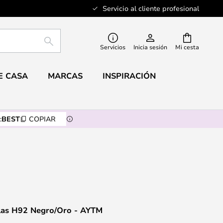
Servicio al cliente profesional
BUSCAR
Servicios
Inicia sesión
Mi cesta
E CASA
MARCAS
INSPIRACIÓN
:
BEST
COPIAR
las H92 Negro/Oro - AYTM