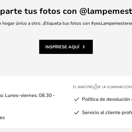
parte tus fotos con @lampemest
 un hogar único a otro. ¡Etiqueta tus fotos con #yesLampemestere
INSPÍRESE AQUÍ
io: Lunes–viernes: 08.30 -
Política de devolución
Servicio al cliente pro
es