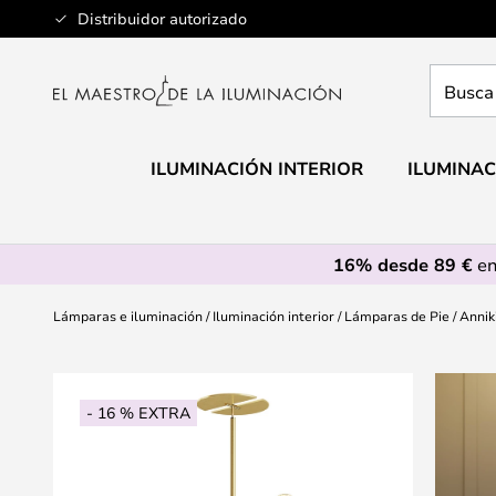
Ir
Distribuidor autorizado
al
contenido
Busca
aquí
tu
lámpar
ILUMINACIÓN INTERIOR
ILUMINAC
16% desde 89 €
en
Lámparas e iluminación
Iluminación interior
Lámparas de Pie
Annik
Saltar
al
- 16 % EXTRA
final
de