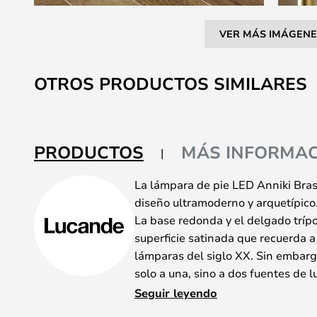
VER MÁS IMÁGENE
Saltar
al
OTROS PRODUCTOS SIMILARES
comienzo
de
la
galería
PRODUCTOS
MÁS INFORMAC
de
imágenes
La lámpara de pie LED Anniki Bra
diseño ultramoderno y arquetípico
La base redonda y el delgado tríp
superficie satinada que recuerda 
lámparas del siglo XX. Sin embarg
solo a una, sino a dos fuentes de 
propia función, se aprecia la últim
Seguir leyendo
siglo XXI.