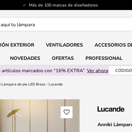
Más de 100 marcas de diseñadores
a
IÓN EXTERIOR
VENTILADORES
ACCESORIOS D
NOVEDADES
OFERTAS
PROFESSIONAL
 artículos marcados con “16% EXTRA”
Ver ahora
CÓDIGO
i Lámpara de pie LED Brass - Lucande
Anniki Lámpara