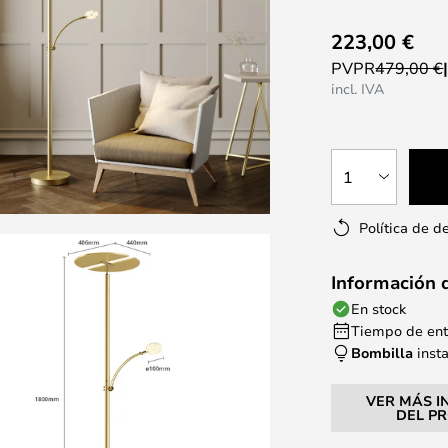
223,00 €
PVPR
479,00 €
incl. IVA
1
Política de d
Información 
En stock
Tiempo de entr
Bombilla
inst
VER MÁS I
DEL P