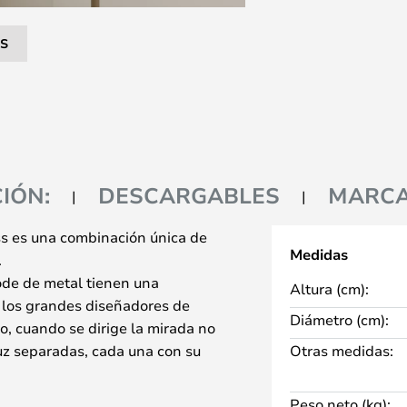
S
IÓN:
DESCARGABLES
MARC
ss es una combinación única de
Medidas
.
ode de metal tienen una
Altura (cm):
a los grandes diseñadores de
Diámetro (cm):
o, cuando se dirige la mirada no
luz separadas, cada una con su
Otras medidas:
a tecnología de iluminación del
Peso neto (kg):