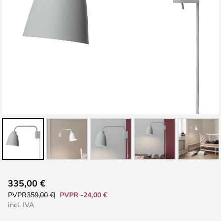
Saltar
335,00 €
al
PVPR -24,00 €
PVPR
359,00 €
comienzo
incl. IVA
de