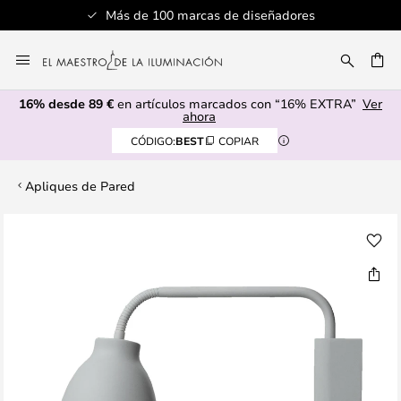
Más de 100 marcas de diseñadores
Ir
al
CAR
contenido
16% desde 89 €
en artículos marcados con “16% EXTRA”
Ver
ahora
CÓDIGO:
BEST
COPIAR
Apliques de Pared
Saltar
al
final
de
la
galería
de
imágenes