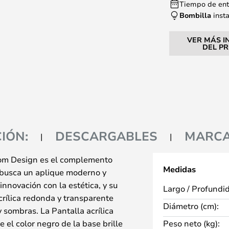
Tiempo de entr
Bombilla
inst
VER MÁS I
DEL P
IÓN:
DESCARGABLES
MARC
oom Design es el complemento
Medidas
i busca un aplique moderno y
innovación con la estética, y su
Largo / Profundi
crílica redonda y transparente
Diámetro (cm):
y sombras. La Pantalla acrílica
 el color negro de la base brille
Peso neto (kg):