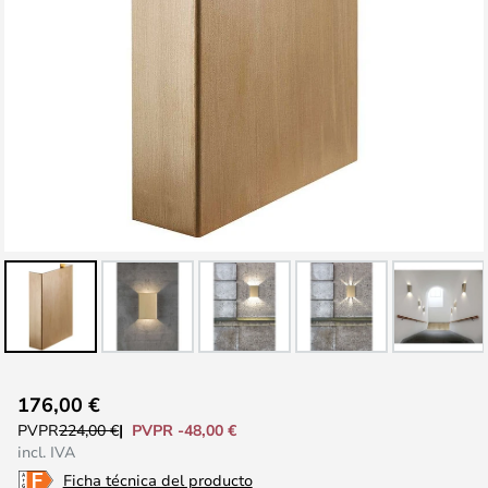
Saltar
176,00 €
al
PVPR -48,00 €
PVPR
224,00 €
comienzo
incl. IVA
de
Ficha técnica del producto