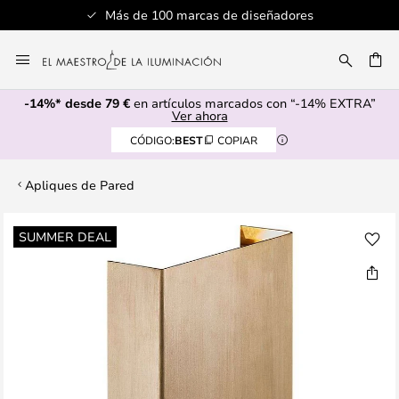
Más de 100 marcas de diseñadores
Ir
al
CAR
contenido
-14%* desde 79 €
en artículos marcados con “-14% EXTRA”
Ver ahora
CÓDIGO:
BEST
COPIAR
Apliques de Pared
Saltar
SUMMER DEAL
al
final
de
la
galería
de
imágenes