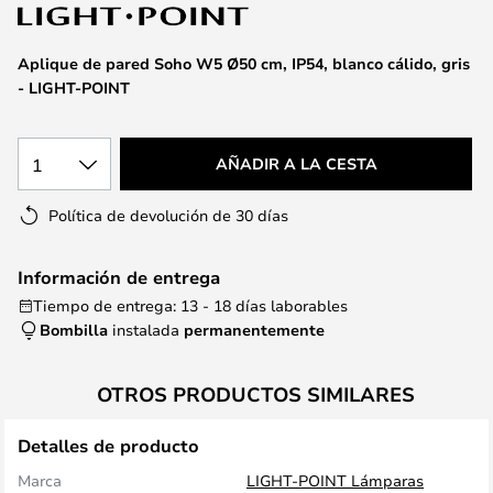
la
galería
de
Aplique de pared Soho W5 Ø50 cm, IP54, blanco cálido, gris
imágenes
- LIGHT-POINT
1
AÑADIR A LA CESTA
Política de devolución de 30 días
Información de entrega
Tiempo de entrega: 13 - 18 días laborables
Bombilla
instalada
permanentemente
OTROS PRODUCTOS SIMILARES
Detalles de producto
Marca
LIGHT-POINT Lámparas