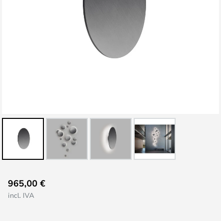
Saltar
965,00 €
al
incl. IVA
comienzo
de