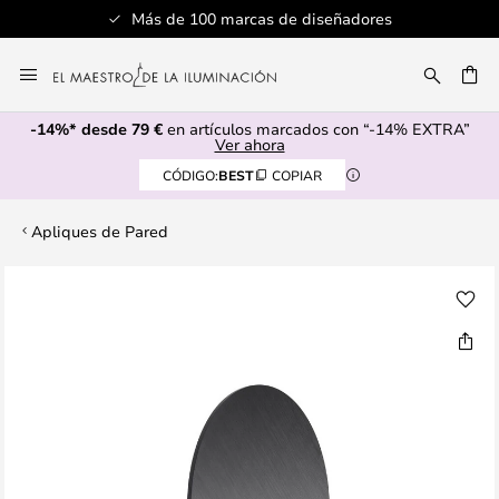
Más de 100 marcas de diseñadores
Ir
al
CAR
contenido
-14%* desde 79 €
en artículos marcados con “-14% EXTRA”
Ver ahora
CÓDIGO:
BEST
COPIAR
Apliques de Pared
Saltar
al
final
de
la
galería
de
imágenes