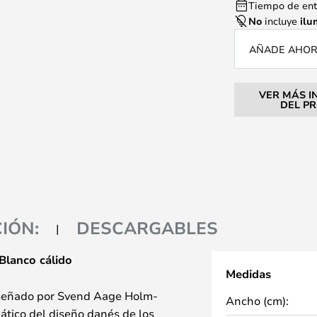
Tiempo de entr
No
incluye
ilu
AÑADE AHORA
VER MÁS I
DEL P
IÓN:
DESCARGABLES
Blanco cálido
Medidas
iseñado por Svend Aage Holm-
Ancho (cm):
tico del diseño danés de los