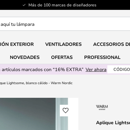
Más de 100 marcas de diseñadores
a
IÓN EXTERIOR
VENTILADORES
ACCESORIOS D
NOVEDADES
OFERTAS
PROFESSIONAL
 artículos marcados con “16% EXTRA”
Ver ahora
CÓDIGO
que Lightsome, blanco cálido - Warm Nordic
Aplique Lights