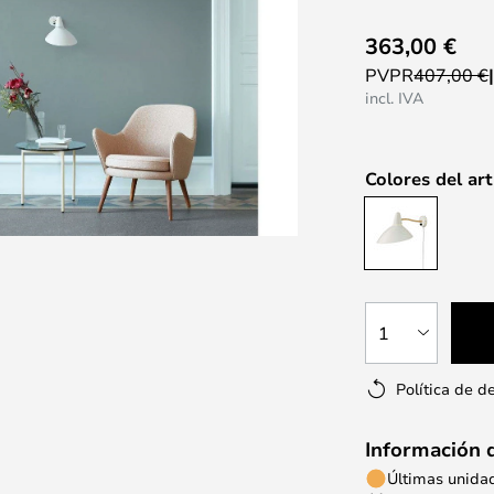
363,00 €
PVPR
407,00 €
incl. IVA
Colores del art
1
Política de d
Información 
Últimas unida