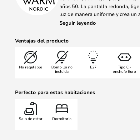
años 50. La pantalla redonda, lige
luz de manera uniforme y crea un 
estructura de acero lacado aporta c
Seguir leyendo
mientras que los pequeños detalle
elegante conjunto.
Ventajas del producto
Lightsome forma parte de una seri
colores y como aplique y lámpara d
No regulable
Bombilla no
E27
Tipo C -
flexibilidad en su hogar.
incluida
enchufe Euro
Svend Aage Holm-Sørensen es uno
Perfecto para estas habitaciones
lámparas daneses más influyentes 
caracterizan por sus formas atemp
equilibradas y su sofisticado diseñ
Sala de estar
Dormitorio