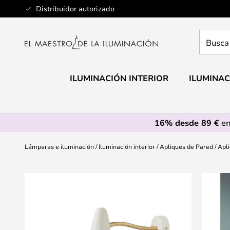
Ir
Distribuidor autorizado
al
contenido
Busca
aquí
tu
lámpar
ILUMINACIÓN INTERIOR
ILUMINAC
16% desde 89 €
en
Lámparas e iluminación
Iluminación interior
Apliques de Pared
Apli
Saltar
al
final
de