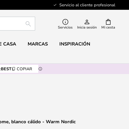
Servicio al cliente profesional
BUSCAR
Servicios
Inicia sesión
Mi cesta
E CASA
MARCAS
INSPIRACIÓN
:
BEST
COPIAR
ome, blanco cálido - Warm Nordic