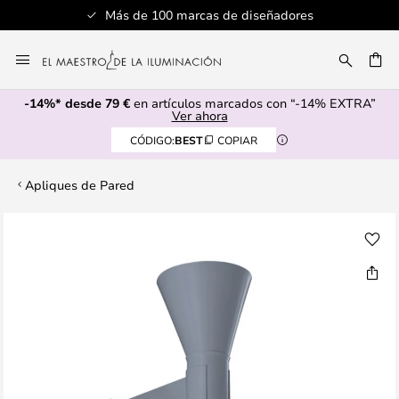
Más de 100 marcas de diseñadores
Ir
al
CAR
contenido
-14%* desde 79 €
en artículos marcados con “-14% EXTRA”
Ver ahora
CÓDIGO:
BEST
COPIAR
Apliques de Pared
Saltar
al
final
de
la
galería
de
imágenes