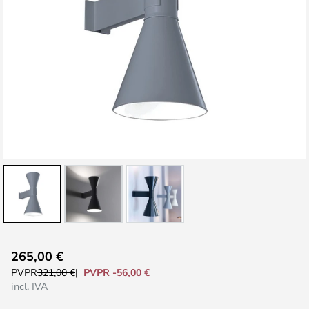
Saltar
265,00 €
al
PVPR -56,00 €
PVPR
321,00 €
comienzo
incl. IVA
de