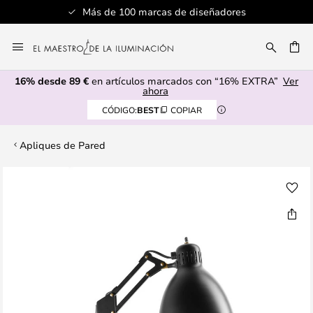
Más de 100 marcas de diseñadores
Ir
al
CAR
contenido
16% desde 89 €
en artículos marcados con “16% EXTRA”
Ver
ahora
CÓDIGO:
BEST
COPIAR
Apliques de Pared
Saltar
al
final
de
la
galería
de
imágenes